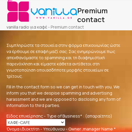
Open
Close
Skip
Premium
to
mobile
mobile
content
contact
menu
menu
vanilla radio για καφέ
-
Premium contact
Συμπληρώστε τα στοιχεία στην φόρμα επικοινωνίας ώστε
να έρθουμε σε επαφή μαζί σας. Σας ενημερώνουμε πως
απεχθανόμαστε το spamming και τη διαφημιστική
παρενόχληση και είμαστε κάθετα αντίθετοι στη
γνωστοποίηση οποιασδήποτε μορφής στοιχείων σε
τρίτους.
Fill in the contact form so we can get in touch with you. We
inform you that we despise spamming and advertising
harassment and we are opposed to disclosing any form of
information to third parties.
Είδος επιχείρησης - Type of Business* : (απαραίτητο)
Όνομα ιδιοκτήτη - Υπεύθυνου - Owner ,manager Name *