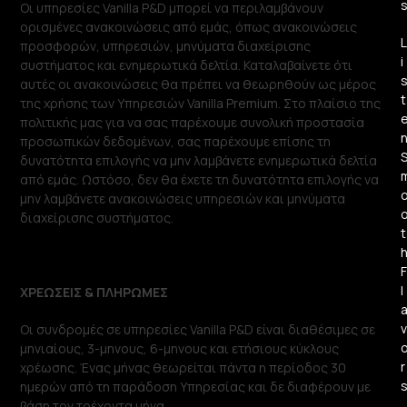
Οι υπηρεσίες Vanilla P&D μπορεί να περιλαμβάνουν
ορισμένες ανακοινώσεις από εμάς, όπως ανακοινώσεις
L
προσφορών, υπηρεσιών, μηνύματα διαχείρισης
i
συστήματος και ενημερωτικά δελτία. Καταλαβαίνετε ότι
αυτές οι ανακοινώσεις θα πρέπει να θεωρηθούν ως μέρος
t
της χρήσης των Υπηρεσιών Vanilla Premium. Στο πλαίσιο της
πολιτικής μας για να σας παρέχουμε συνολική προστασία
προσωπικών δεδομένων, σας παρέχουμε επίσης τη
δυνατότητα επιλογής να μην λαμβάνετε ενημερωτικά δελτία
από εμάς. Ωστόσο, δεν θα έχετε τη δυνατότητα επιλογής να
μην λαμβάνετε ανακοινώσεις υπηρεσιών και μηνύματα
διαχείρισης συστήματος.
t
F
l
ΧΡΕΩΣΕΙΣ & ΠΛΗΡΩΜΕΣ
v
Οι συνδρομές σε υπηρεσίες Vanilla P&D είναι διαθέσιμες σε
μηνιαίους, 3-μηνους, 6-μηνους και ετήσιους κύκλους
r
χρέωσης. Ένας μήνας θεωρείται πάντα η περίοδος 30
ημερών από τη παράδοση Υπηρεσίας και δε διαφέρουν με
βάση τον τρέχοντα μήνα.