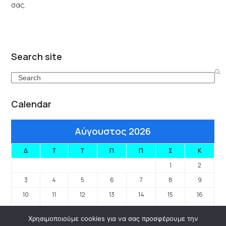
σας.
Search site
Search
Calendar
Αύγουστος 2026
Δ
Τ
Τ
Π
Π
Σ
Κ
1
2
3
4
5
6
7
8
9
10
11
12
13
14
15
16
17
18
19
20
21
22
23
Χρησιμοποιούμε cookies για να σας προσφέρουμε την
24
25
26
27
28
29
30