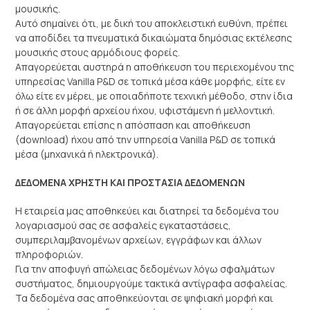
μουσικής.
Αυτό σημαίνει ότι, με δική του αποκλειστική ευθύνη, πρέπει
να αποδίδει τα πνευματικά δικαιώματα δημόσιας εκτέλεσης
μουσικής στους αρμόδιους φορείς.
Απαγορεύεται αυστηρά η αποθήκευση του περιεχομένου της
υπηρεσίας Vanilla P&D σε τοπικά μέσα κάθε μορφής, είτε εν
όλω είτε εν μέρει, με οποιαδήποτε τεχνική μέθοδο, στην ίδια
ή σε άλλη μορφή αρχείου ήχου, υφιστάμενη ή μελλοντική.
Απαγορεύεται επίσης η απόσπαση και αποθήκευση
(download) ήχου από την υπηρεσία Vanilla P&D σε τοπικά
μέσα (μηχανικά ή ηλεκτρονικά).
ΔΕΔΟΜΕΝΑ ΧΡΗΣΤΗ ΚΑΙ ΠΡΟΣΤΑΣΙΑ ΔΕΔΟΜΕΝΩΝ
Η εταιρεία μας αποθηκεύει και διατηρεί τα δεδομένα του
λογαριασμού σας σε ασφαλείς εγκαταστάσεις,
συμπεριλαμβανομένων αρχείων, εγγράφων και άλλων
πληροφοριών.
Για την αποφυγή απώλειας δεδομένων λόγω σφαλμάτων
συστήματος, δημιουργούμε τακτικά αντίγραφα ασφαλείας.
Τα δεδομένα σας αποθηκεύονται σε ψηφιακή μορφή και