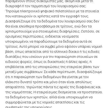
παραμένουν στους διακομιστές μας, ακόμη και μετά τη
διαγραφή ή τον τερματισμό του λογαριασμού σας.
Τηρούμε ηλεκτρονικό ψηφιακό πελατολόγιο με τα στοιχεία
που καταχωρούν οι χρήστες κατά την εγγραφή τους.
Διασφαλίζουμε ότι τα δεδομένα του λογαριασμού σας δεν
θα είναι ελεύθερα προσβάσιμα σε τρίτους, ενώ δεν τα
χρησιμοποιούμε για στοχευμένες διαφημίσεις. Ωστόσο, σε
ορισμένες περιπτώσεις, ενδέχεται να είμαστε
υποχρεωμένοι να παραδώσουμε τα δεδομένα αυτά σε
τρίτους. Αυτό μπορεί να συμβεί μόνο εφόσον υπάρχει νομική
βάση, όπως απαιτείται από το ελληνικό δίκαιο ή τις ειδικές
διατάξεις που ισχύουν για την παραχώρηση στοιχείων σε
ειδικούς φορείς, όπως οι δικαστικές ή άλλες αρχές, ή
επιβάλλεται από τις υποχρεώσεις της εταιρείας βάσει των
μεταξύ μας συμβάσεων. Σε κάθε περίπτωση, διασφαλίζουμε
ότι η παραχώρηση των δεδομένων θα γίνεται με τον
ελάχιστο δυνατό τρόπο και μόνο όταν είναι απολύτως
απαραίτητο, τηρώντας πάντα τις αρχές της διαφάνειας και
της νομιμότητας. Η εταιρεία μας δεσμεύεται να προστατεύει
τα δεδομένα των χρηστών, αλλά είναι υποχρεωμένη να
συμμορφώνεται με τις νομικές απαιτήσεις και τις
συμβατικές της υποχρεώσεις.