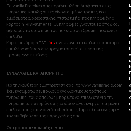
L
Το Vanilla Premium σας παρέχει πλήρη διαφάνεια στις
i
πληρωμές, καθώς αυτές γίνονται μέσω τραπεζικού
εμβάσματος, χρεωστικής, πιστωτικής, προπληρωμένης
t
κάρτας ή IRIS Payments. Οι πληρωμές γίνονται εφάπαξ και
αφορούν το διάστημα του πακέτου συνδρομής που έχετε
επιλέξει.
F
Καμία συνδρομή P&D
δεν
ανανεώνεται αυτόματα και καμία
r
επιπλέον χρέωση δεν πραγματοποιείται πέρα της
προσυμφωνηθείσας.
F
ΣΥΝΑΛΛΑΓΕΣ ΚΑΙ ΑΠΟΡΡΗΤΟ
l
Για την καλύτερη εξυπηρέτησή σας, το www.vanillaradio.com
έχει ενσωματώσει πολλούς εναλλακτικούς τρόπους
v
πληρωμής, τους οποίους μπορείτε να επιλέξετε για την
πληρωμή των αγορών σας, εφόσον είναι ενεργοποιημένη η
r
επιλογή τους στην σελίδα checkout (Ταμείο) αμέσως πριν
την επιβεβαίωση της παραγγελίας σας.
Οι τρόποι πληρωμής είναι: