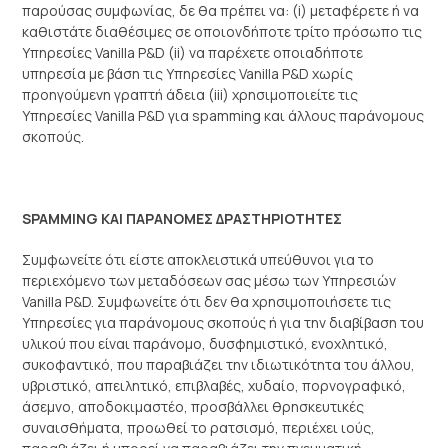
παρούσας συμφωνίας, δε θα πρέπει να: (i) μεταφέρετε ή να
καθιστάτε διαθέσιμες σε οποιονδήποτε τρίτο πρόσωπο τις
Υπηρεσίες Vanilla P&D (ii) να παρέχετε οποιαδήποτε
υπηρεσία με βάση τις Υπηρεσίες Vanilla P&D χωρίς
προηγούμενη γραπτή άδεια (iii) χρησιμοποιείτε τις
Υπηρεσίες Vanilla P&D για spamming και άλλους παράνομους
σκοπούς.
SPAMMING ΚΑΙ ΠΑΡΑΝΟΜΕΣ ΔΡΑΣΤΗΡΙΟΤΗΤΕΣ
Συμφωνείτε ότι είστε αποκλειστικά υπεύθυνοι για το
περιεχόμενο των μεταδόσεων σας μέσω των Υπηρεσιών
Vanilla P&D. Συμφωνείτε ότι δεν θα χρησιμοποιήσετε τις
Υπηρεσίες για παράνομους σκοπούς ή για την διαβίβαση του
υλικού που είναι παράνομο, δυσφημιστικό, ενοχλητικό,
συκοφαντικό, που παραβιάζει την ιδιωτικότητα του άλλου,
υβριστικό, απειλητικό, επιβλαβές, χυδαίο, πορνογραφικό,
άσεμνο, αποδοκιμαστέο, προσβάλλει θρησκευτικές
συναισθήματα, προωθεί το ρατσισμό, περιέχει ιούς,