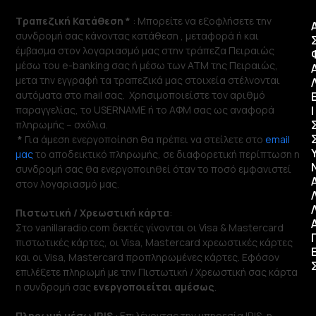
Τραπεζική Κατάθεση *
: Μπορείτε να εξοφλήσετε την
συνδρομή σας κάνοντας κατάθεση , μεταφορά ή και
έμβασμα στον λογαριασμό μας στην τράπεζα Πειραιώς
μέσω του e-banking σας ή μέσω των ΑΤΜ της Πειραιώς,
μετα την εγγραφή τα τραπεζικά μας στοιχεία στέλνονται
αυτόματα στο mail σας. Χρησιμοποιείστε τον αριθμό
παραγγελίας, το USERNAME ή το ΑΦΜ σας ως αναφορά
Ι
πληρωμής – σχόλια.
*
Για άμεση ενεργοποίηση θα πρέπει να στείλετε στο
email
μας
το αποδεικτικό πληρωμής, σε διαφορετική περίπτωση η
συνδρομή σας θα ενεργοποιηθεί όταν το ποσό εμφανιστεί
στον λογαριασμό μας.
Πιστωτική / Χρεωστική κάρτα
:
Στο vanillaradio.com δεκτές γίνονται οι Visa & Mastercard
πιστωτικές κάρτες, οι Visa, Mastercard χρεωστικές κάρτες
και οι Visa, Mastercard προπληρωμένες κάρτες. Εφόσον
επιλέξετε πληρωμή με την Πιστωτική / Χρεωστική σας κάρτα
η συνδρομή σας
ενεργοποιείται αμέσως
.
Πληρωμή μέσω IRIS
: Επιλέγοντας την υπηρεσία IRIS, η