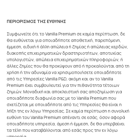
ΠΕΡΙΟΡΙΣΜΟΣ ΤΗΣ ΕΥΘΥΝΗΣ
Συμφωνείτε ότι το Vanilla Premium σε καμία περίπτωση, δε
θα ευθύνεται για οποιαδήποτε αποθετική, παρεπόμενη,
έμμεση, ειδική ή άλλη απώλεια ή ζημίας ή απώλειας κερδών,
διακοπής επιχειρηματικών δραστηριοτήτων, αποτυχίας
υπολογιστών, απώλεια επιχειρηματικών πληροφοριών, ή
άλλες ζημίες που θα προκύψουν από ή προκαλούνται από τη
χρήση ή την αδυναμία να χρησιμοποιήσετε οποιαδήποτε
από τις Υπηρεσίες Vanilla P&D, ακόμη και αν το Vanilla
Premium έχει συμβουλευτεί για την πιθανότητα τέτοιων
ζημιών. Μοναδική και αποκλειστική σας αποζημίωση για
οποιαδήποτε διαφωνία σας με το Vanilla Premium που
σχετίζεται με οποιαδήποτε από τις Υπηρεσίες θα είναι η
λήξη της εν λόγω Υπηρεσίας. Σε καμία περίπτωση η συνολική
ευθύνη του Vanilla Premium απέναντι σε εσάς, όσον αφορά
οποιαδήποτε υπηρεσία, άμεση ή έμμεση, δε θα υπερβαίνει
τα τέλη που καταβάλλονται από εσάς προς την εν λόγω
υπηρεσία.