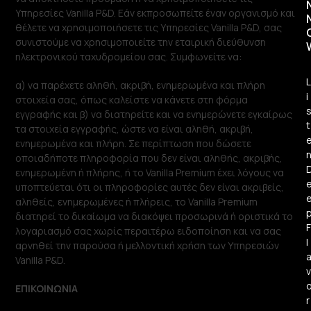
Υπηρεσίες Vanilla P&D. Εάν εκπροσωπείτε έναν οργανισμό και
θέλετε να χρησιμοποιήσετε τις Υπηρεσίες Vanilla P&D, σας
συνιστούμε να χρησιμοποιείτε την εταιρική διεύθυνση
ηλεκτρονικού ταχυδρομείου σας. Συμφωνείτε να:
L
α) να παρέχετε αληθή, ακριβή, ενημερωμένα και πλήρη
i
στοιχεία σας, όπως καλείστε να κάνετε στη φόρμα
εγγραφής και β) να διατηρείτε και να ενημερώνετε εγκαίρως
t
τα στοιχεία εγγραφής, ώστε να είναι αληθή, ακριβή,
ενημερωμένα και πλήρη. Σε περίπτωση που δώσετε
οποιαδήποτε πληροφορία που δεν είναι αληθής, ακριβής,
ενημερωμένη ή πλήρης, ή το Vanilla Premium έχει λόγους να
υποπτεύεται ότι οι πληροφορίες αυτές δεν είναι ακριβείς,
αληθείς, ενημερωμένες ή πλήρεις, το Vanilla Premium
διατηρεί το δικαίωμα να διακόψει προσωρινά ή οριστικά το
F
λογαριασμό σας χωρίς περαιτέρω ειδοποίηση και να σας
l
αρνηθεί την παρούσα ή μελλοντική χρήση των Υπηρεσιών
Vanilla P&D.
v
ΕΠΙΚΟΙΝΩΝΙΑ
r