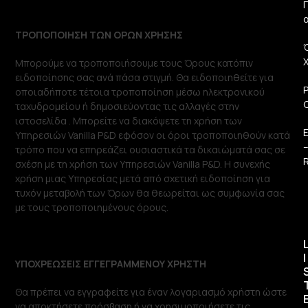
Π
ΤΡΟΠΟΠΟΙΗΣΗ ΤΩΝ ΟΡΩΝ ΧΡΗΣΗΣ
Μπορούμε να τροποποιήσουμε τους Όρους κατόπιν
ειδοποίησης σας ανά πάσα στιγμή. Θα ειδοποιηθείτε για
οποιαδήποτε τέτοια τροποποίηση μέσω ηλεκτρονικού
ταχυδρομείου ή δημοσιεύοντας τις αλλαγές στην
ιστοσελίδα . Μπορείτε να διακόψετε τη χρήση των
Υπηρεσιών Vanilla P&D εφόσον οι όροι τροποποιηθούν κατά
τρόπο που να επηρεάζει ουσιαστικά τα δικαιώματά σας σε
R
σχέση με τη χρήση των Υπηρεσιών Vanilla P&D. Η συνεχής
χρήση μιας Υπηρεσίας μετά από σχετική ειδοποίηση για
τυχόν μεταβολή των Όρων θα θεωρείται ως συμφωνία σας
με τους τροποποιημένους όρους.
I
ΥΠΟΧΡΕΩΣΕΙΣ ΕΓΓΕΓΡΑΜΜΕΝΟΥ ΧΡΗΣΤΗ
Θα πρέπει να εγγραφείτε για έναν λογαριασμό χρήστη ώστε
να αποκτήσετε πρόσβαση ή να χρησιμοποιήσετε τις