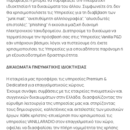
παραβιάζει ή μπορεί να παραβιάζει την πνευματική
ιδιοκτησία ή τα δικαιώματα του άλλου. Συμφωνείτε ότι δεν
θα χρησιμοποιήσετε τις Υπηρεσίες για τη διαβίβαση των
“junk mail”, “ανεπιθύμητη αλληλογραφία”, “αλυσιδωτές
επιστολές”, “phishing” ή εκούσια μαζική διανομή
ηλεκτρονικού ταχυδρομείου. Διατηρούμε το δικαίωμα να
τερματίσουμε την πρόσβασή σας στις Υπηρεσίες Vanilla P&D
εάν υπάρχουν βάσιμοι λόγοι να πιστεύουμε ότι έχετε
χρησιμοποιήσει τις Υπηρεσίες για οποιαδήποτε παράνομη ή
μη εξουσιοδοτημένη δραστηριότητα.
ΔΙΚΑΙΩΜΑΤΑ ΠΝΕΥΜΑΤΙΚΗΣ ΙΔΙΟΚΤΗΣΙΑΣ
Η εταιρεία μας προσφέρει τις υπηρεσίες Premium &
Dedicated για επαγγελματικούς χώρους.
Έχουμε συνάψει συμβάσεις με τις εταιρείες πνευματικών και
συγγενικών δικαιωμάτων στην Ελλάδα, διασφαλίζοντας την
εύρυθμη λειτουργία της υπηρεσίας μας και στηρίζοντας
τους δημιουργούς, καλλιτέχνες και εκτελεστές των μουσικών
έργων. Κάθε χρήστης-επιχείρηση που χρησιμοποιεί τις
υπηρεσίες VANILLARADIO στον επαγγελματικό του χώρο,
οφείλει να διασφαλίσει την πλήρη νομιμότητα της χρήσης