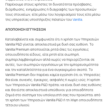
Παρέχουμε στους χρήστες τη δυνατότητα πρόσβασης,
διόρθωσης, ενημέρωσης ή διαγραφής των προσωπικών
τους στοιχείων, είτε μέσω του λογαριασμού τους είτε μέσω
της υπηρεσίας υποστήριξης πελατών του
Vanilla
.
ΑΠΟΠΟΙΗΣΗ ΕΓΓΥΗΣΕΩΝ
Καταλαβαίνετε και συμφωνείτε ότι η χρήση των Υπηρεσιών
Vanilla P&D γίνεται αποκλειστικά με δική σας ευθύνη. Το
Vanilla Premium αποποιείται ρητά όλες τις εγγυήσεις
οποιουδήποτε είδους, είτε ρητή είτε σιωπηρή,
συμπεριλαμβανομένων αλλά χωρίς να περιορίζονται σε
αυτές, των σιωπηρών εγγυήσεων με την εμπορευσιμότητα
και την καταλληλότητα για ένα συγκεκριμένο σκοπό. Το
Vanilla Premium δεν παρέχει καμία εγγύηση ότι οι Υπηρεσίες
θα είναι συνεχής, έγκαιρες, ασφαλής ή χωρίς ιούς. Η χρήση
των Υπηρεσιών Vanilla P&D πρέπει να είναι δική σας ευθύνης
και θα είστε αποκλειστικά υπεύθυνοι για οποιαδήποτε
ζημιά στο σύστημα του υπολογιστή σας που προκύπτει από
τη χρήση των Υπηρεσιών Vanilla P&D ή τη λήψη οποιουδήποτε
τέτοιου υλικού.