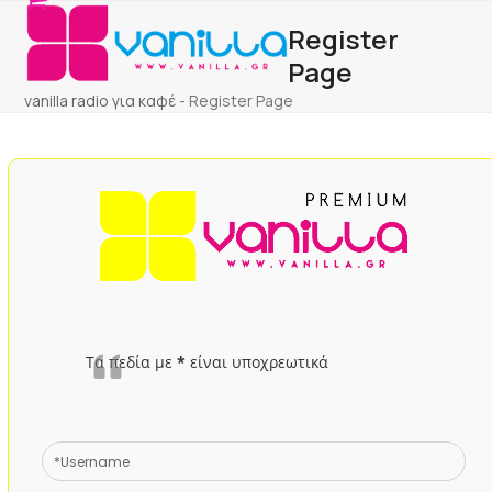
Open
Close
Skip
Register
to
mobile
mobile
content
Page
menu
menu
vanilla radio για καφέ
-
Register Page
Τα πεδία με
*
είναι υποχρεωτικά