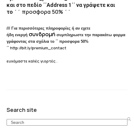
και στο πεδίο ΄΄Address 1΄΄ να γράψετε και
΄΄ προσφορα 50% ΄΄
το
/// Για περισσότερες πληροφορίες ή αν εχετε
συνδρομή
ήδη ενεργή
συμπληρωστ
ε την παρακάτω φορμα
γράφοντας
στα σχόλια το ΄΄ προσφορα 50%
http://bit.ly/premium_conta
ct
΄΄
ευχόμαστε καλές γιορτές .
Search site
Search