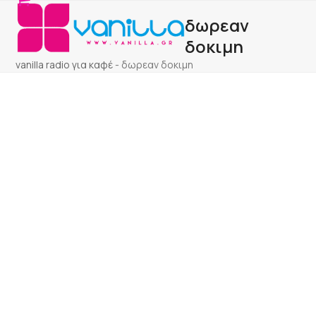
Open
Close
Skip
δωρεαν
to
mobile
mobile
content
δοκιμη
menu
menu
vanilla radio για καφέ
-
δωρεαν δοκιμη