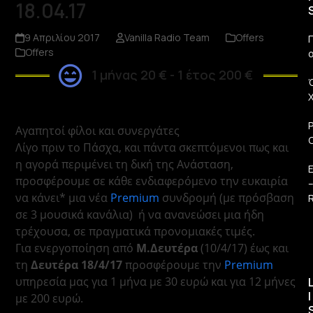
18.04.17
9 Απριλίου 2017
Vanilla Radio Team
Offers
Π
Offers
1 μήνας 20 € - 1 έτος 200 €
Αγαπητοί φίλοι και συνεργάτες
Λίγο πριν το Πάσχα, και πάντα σκεπτόμενοι πως και
η αγορά περιμένει τη δική της Ανάσταση,
προσφέρουμε σε κάθε ενδιαφερόμενο την ευκαιρία
να κάνει* μια νέα
Premium
συνδρομή (με πρόσβαση
R
σε 3 μουσικά κανάλια) ή να ανανεώσει μια ήδη
τρέχουσα, σε πραγματικά προνομιακές τιμές.
Για ενεργοποίηση από
Μ.Δευτέρα
(10/4/17) έως και
τη
Δευτέρα 18/4/17
προσφέρουμε την
Premium
υπηρεσία μας για 1 μήνα με 30 ευρώ και για 12 μήνες
I
με 200 ευρώ.