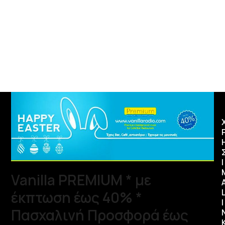
Ι
Vanilla PREMIUM * με
έκπτωση έως 40% *
I
Πασχαλινή Προσφορά έως