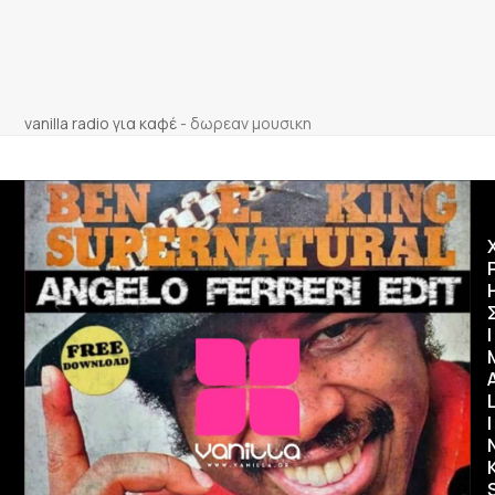
vanilla radio για καφέ
-
δωρεαν μουσικη
Ι
I