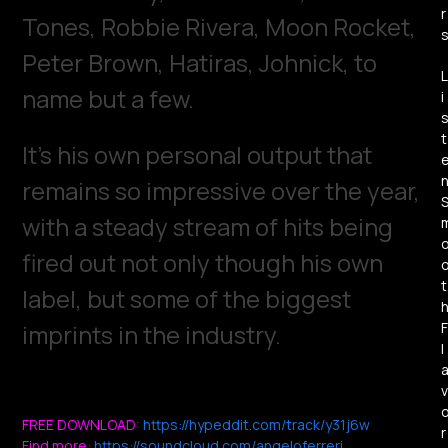
r
Tones, Robbie Rivera, Moon Rocket,
Peter Brown, Hatiras, Johnick, to
L
name but a few.
i
t
It’s his own personal output that
remains so impressive over the year,
with a steady stream of hits being
fired out not only though his own
t
label, but some of the biggest
F
imprints in the industry.
l
v
FREE DOWNLOAD
:
https://hypeddit.com/track/y31j6w
r
Find more
:
https://soundcloud.com/angeloferreri