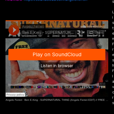
L
i
t
F
r
F
l
v
r
Angelo Ferreri
·
Ben E.King - SUPERNATURAL THING (Angelo Ferreri EDIT) // FREE DL