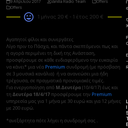
9 Απριλίου 2017
Vanilla Radio Team
Offers
Π
Offers
1 μήνας 20 € - 1 έτος 200 €
Αγαπητοί φίλοι και συνεργάτες
Λίγο πριν το Πάσχα, και πάντα σκεπτόμενοι πως και
η αγορά περιμένει τη δική της Ανάσταση,
προσφέρουμε σε κάθε ενδιαφερόμενο την ευκαιρία
να κάνει* μια νέα
Premium
συνδρομή (με πρόσβαση
R
σε 3 μουσικά κανάλια) ή να ανανεώσει μια ήδη
τρέχουσα, σε πραγματικά προνομιακές τιμές.
Για ενεργοποίηση από
Μ.Δευτέρα
(10/4/17) έως και
τη
Δευτέρα 18/4/17
προσφέρουμε την
Premium
υπηρεσία μας για 1 μήνα με 30 ευρώ και για 12 μήνες
I
με 200 ευρώ.
*ανεξάρτητα πότε λήγει η συνδρομή σας .