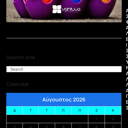
Ι
Search site
Search
Calendar
Αύγουστος 2026
Δ
Τ
Τ
Π
Π
Σ
Κ
1
2
3
4
5
6
7
8
9