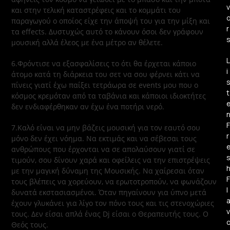
v
και στην τελική καταστρέφεις και το κομμάτι του
παραγωγού ο οποίος είχε την άποψή του για την μίξη και
r
τα effects. Δυστυχώς αυτό το κάνουν όσοι δεν γράφουν
μουσική αλλά έλεος με ένα μέτρο αν θέλετε.
L
6.Φρόντισε να εξασφαλίσεις το ότι θα έρχεται κάποιο
i
άτομο κατά τη διάρκεια του σετ να σου φέρνει κάτι να
πίνεις γιατί έχω παίξει τετράωρα σε events μου που ο
t
κόσμος κρεμόταν από τα ταβάνια και κάποιοι ιδιοκτήτες
δεν ενδιαφέρθηκαν αν έχω ένα ποτήρι νερό.
F
7.Καλό είναι να μην βάζεις μουσική για τον εαυτό σου
r
μόνο δεν έχει νόημα. Να εκτιμάς και να σέβεσαι τους
ανθρώπους που έρχονται να σε απολαύσουν γιατί σε
τιμούν, σου δίνουν χαρά και οφείλεις να την επιστρέψεις
με την μαγική δύναμη της Μουσικής. Να χαίρεσαι όταν
F
τους βλέπεις να χορεύουν, να ερωτοτροπούν, να φωνάζουν
l
δυνατά εκστασιασμένοι. Όταν πηγαίνουν για ύπνο μετά
έχουν γλυκάνει για λίγο τον πόνο τους και τις στενοχώριες
v
τους. Δεν είσαι απλά ένας Dj είσαι ο Θεραπευτής τους. Ο
Θεός τους.