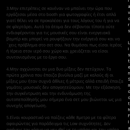
l
3.Μην επιτρέπεις σε κανέναν να μπαίνει την ώρα που
v
εργάζεσαι μέσα στο booth για φωτογραφίες ή έτσι απλά
γιατί θέλει να σε προκαλέσει για τους λόγους του ή για να
r
σε φλερτάρει. Αυτά τα άτομα δεν σέβονται τίποτα ούτε
ενδιαφέρονται για τις μουσικές σου είναι ενεργειακά
βαμπίρ και μπορεί να ρουφήξουν την ενέργειά σου και να
L
´χεις πρόβλημα στο σετ σου. Να θυμάσαι πως είσαι Ιερέας
i
ή Ιέρεια στον ιερό σου χώρο και χρειάζεται να είσαι
συντονισμένος με το έργο σου.
t
4.Μην αγχώνεσαι αν μια δυο μίξεις δεν πετύχουν. Τα
πρώτα χρόνια που έπαιζα βινύλια μαζί με καλούς dj οι
μίξεις μου ήταν συχνά άθλιες ή μέτριες αλλά επειδή έπαιζα
γαμάτες μουσικές δεν απογοητεύομουν. Με την εξάσκηση,
την συγκέντρωση και την ενδυνάμωση της
αυτοπεποίθησής μου σήμερα ένα σετ μου βιώνεται ως μια
t
συνεχής απογείωση.
F
5.Είναι κουραστικό να παίζεις κάθε 8μετρο με τα φίλτρα
l
αφαιρώντας για παράδειγμα τις Low συχνότητες. Δεν
αφήνεις τον κόσμο να γειωθεί με το μπάσο και την μπότα