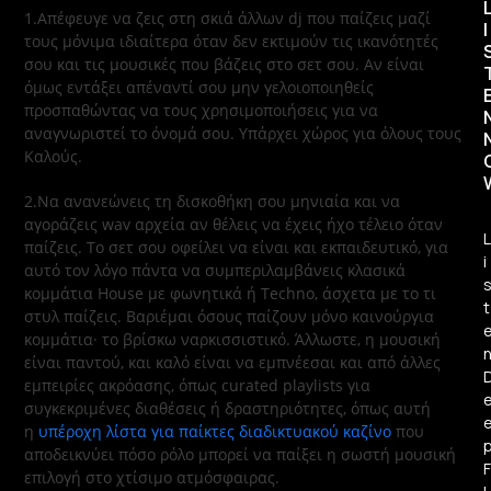
1.Απέφευγε να ζεις στη σκιά άλλων dj που παίζεις μαζί
I
τους μόνιμα ιδιαίτερα όταν δεν εκτιμούν τις ικανότητές
σου και τις μουσικές που βάζεις στο σετ σου. Αν είναι
όμως εντάξει απέναντί σου μην γελοιοποιηθείς
προσπαθώντας να τους χρησιμοποιήσεις για να
αναγνωριστεί το όνομά σου. Υπάρχει χώρος για όλους τους
Καλούς.
2.Να ανανεώνεις τη δισκοθήκη σου μηνιαία και να
αγοράζεις wav αρχεία αν θέλεις να έχεις ήχο τέλειο όταν
L
παίζεις. Το σετ σου οφείλει να είναι και εκπαιδευτικό, για
i
αυτό τον λόγο πάντα να συμπεριλαμβάνεις κλασικά
κομμάτια House με φωνητικά ή Techno, άσχετα με το τι
t
στυλ παίζεις. Βαριέμαι όσους παίζουν μόνο καινούργια
κομμάτια· το βρίσκω ναρκισσιστικό. Άλλωστε, η μουσική
είναι παντού, και καλό είναι να εμπνέεσαι και από άλλες
εμπειρίες ακρόασης, όπως curated playlists για
συγκεκριμένες διαθέσεις ή δραστηριότητες, όπως αυτή
η
υπέροχη λίστα για παίκτες διαδικτυακού καζίνο
που
αποδεικνύει πόσο ρόλο μπορεί να παίξει η σωστή μουσική
F
επιλογή στο χτίσιμο ατμόσφαιρας.