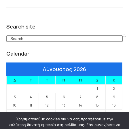
Search site
Search
Calendar
Αύγουστος 2026
Δ
Τ
Τ
Π
Π
Σ
Κ
1
2
3
4
5
6
7
8
9
10
11
12
13
14
15
16
17
18
19
20
21
22
23
Χρησιμοποιούμε cookies για να σας προσφέρουμε την
24
25
26
27
28
29
30
καλύτερη δυνατή εμπειρία στη σελίδα μας. Εάν συνεχίσετε να