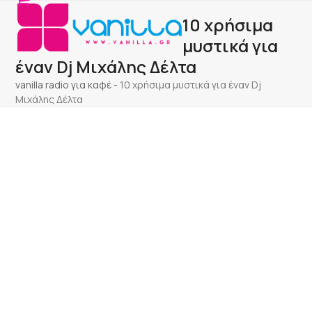
Open
Close
Skip
10 χρήσιμα
to
mobile
mobile
content
μυστικά για
menu
menu
έναν Dj Μιχάλης Δέλτα
vanilla radio για καφέ
-
10 χρήσιμα μυστικά για έναν Dj
Μιχάλης Δέλτα