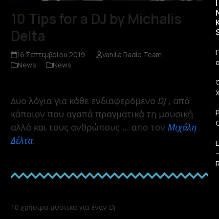
I
10 Tips for a DJ by Michalis
Delta
Π
16 Σεπτεμβρίου 2019
Vanilla Radio Team
News
News
Δυο λόγια για κάθε ενδιαφερόμενο
DJ
, από
κάποιον που αγαπά πραγματικά τη μουσική
αλλά και τους ανθρώπους … απο τον
Μιχάλη
Δέλτα
.
R
10 χρήσιμα μυστικά για έναν Dj