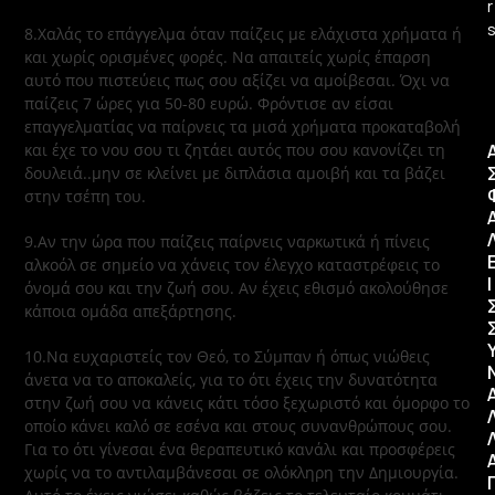
r
8.Χαλάς το επάγγελμα όταν παίζεις με ελάχιστα χρήματα ή
και χωρίς ορισμένες φορές. Να απαιτείς χωρίς έπαρση
αυτό που πιστεύεις πως σου αξίζει να αμοίβεσαι. Όχι να
παίζεις 7 ώρες για 50-80 ευρώ. Φρόντισε αν είσαι
επαγγελματίας να παίρνεις τα μισά χρήματα προκαταβολή
και έχε το νου σου τι ζητάει αυτός που σου κανονίζει τη
δουλειά..μην σε κλείνει με διπλάσια αμοιβή και τα βάζει
στην τσέπη του.
9.Αν την ώρα που παίζεις παίρνεις ναρκωτικά ή πίνεις
αλκοόλ σε σημείο να χάνεις τον έλεγχο καταστρέφεις το
Ι
όνομά σου και την ζωή σου. Αν έχεις εθισμό ακολούθησε
κάποια ομάδα απεξάρτησης.
10.Να ευχαριστείς τον Θεό, το Σύμπαν ή όπως νιώθεις
άνετα να το αποκαλείς, για το ότι έχεις την δυνατότητα
στην ζωή σου να κάνεις κάτι τόσο ξεχωριστό και όμορφο το
οποίο κάνει καλό σε εσένα και στους συνανθρώπους σου.
Για το ότι γίνεσαι ένα θεραπευτικό κανάλι και προσφέρεις
χωρίς να το αντιλαμβάνεσαι σε ολόκληρη την Δημιουργία.