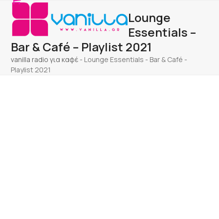
Open
Close
Skip
Lounge
to
mobile
mobile
content
Essentials –
menu
menu
Bar & Café – Playlist 2021
vanilla radio για καφέ
-
Lounge Essentials - Bar & Café -
Playlist 2021