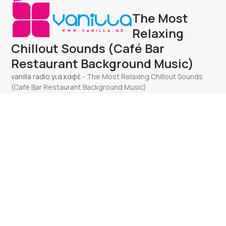
Open
Close
Skip
The Most
to
mobile
mobile
content
Relaxing
menu
menu
Chillout Sounds (Café Bar
Restaurant Background Music)
vanilla radio για καφέ
-
The Most Relaxing Chillout Sounds
(Café Bar Restaurant Background Music)