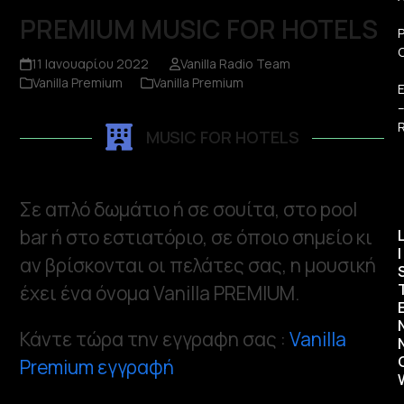
PREMIUM MUSIC FOR HOTELS
11 Ιανουαρίου 2022
Vanilla Radio Team
Vanilla Premium
Vanilla Premium
R
MUSIC FOR HOTELS
Σε απλό δωμάτιο ή σε σουίτα, στο pool
bar ή στο εστιατόριο, σε όποιο σημείο κι
I
αν βρίσκονται οι πελάτες σας, η μουσική
έχει ένα όνομα Vanilla PREMIUM.
Κάντε τώρα την εγγραφη σας :
Vanilla
Premium εγγραφή