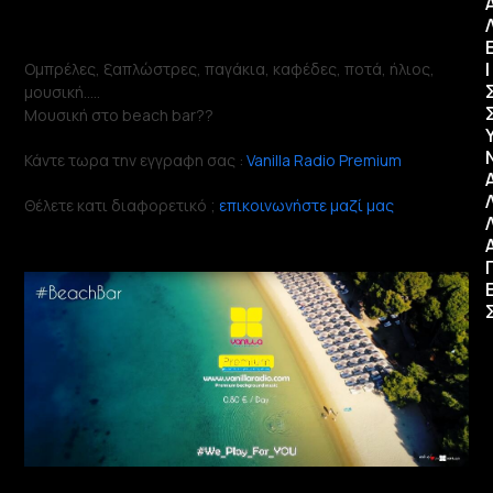
Ι
Ομπρέλες, ξαπλώστρες, παγάκια, καφέδες, ποτά, ήλιος,
μουσική…..
Μουσική στο beach bar??
Κάντε τωρα την εγγραφη σας :
Vanilla Radio Premium
Θέλετε κατι διαφορετικό ;
επικοινωνήστε μαζί μας