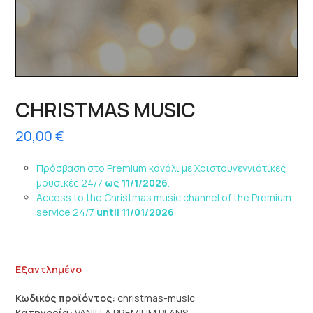
CHRISTMAS MUSIC
20,00
€
Πρόσβαση στο Premium κανάλι με Χριστουγεννιάτικες
μουσικές 24/7
ως 11/1/2026
.
Access to the Christmas music channel of the Premium
service 24/7
until 11/01/2026
Εξαντλημένο
Κωδικός προϊόντος:
christmas-music
Κατηγορία:
VANILLA PREMIUM PLANS