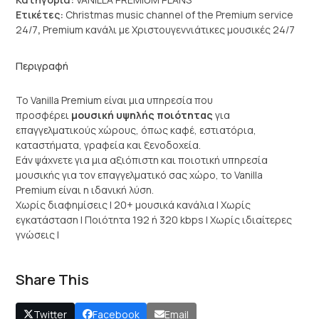
Ετικέτες:
Christmas music channel of the Premium service
24/7
,
Premium κανάλι με Χριστουγεννιάτικες μουσικές 24/7
Περιγραφή
Το Vanilla Premium είναι μια υπηρεσία που
προσφέρει
μουσική υψηλής ποιότητας
για
επαγγελματικούς χώρους, όπως καφέ, εστιατόρια,
καταστήματα, γραφεία και ξενοδοχεία.
Εάν ψάχνετε για μια αξιόπιστη και ποιοτική υπηρεσία
μουσικής για τον επαγγελματικό σας χώρο, το Vanilla
Premium είναι η ιδανική λύση.
Χωρίς διαφημίσεις | 20+ μουσικά κανάλια | Χωρίς
εγκατάσταση | Ποιότητα 192 ή 320 kbps | Χωρίς ιδιαίτερες
γνώσεις |
Share This
Twitter
Facebook
Email