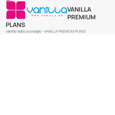
Open
Close
Skip
VANILLA
to
mobile
mobile
content
PREMIUM
menu
menu
PLANS
vanilla radio για καφέ
-
VANILLA PREMIUM PLANS