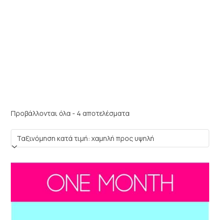
Sorted
Προβάλλονται όλα - 4 αποτελέσματα
by
price:
low
to
high