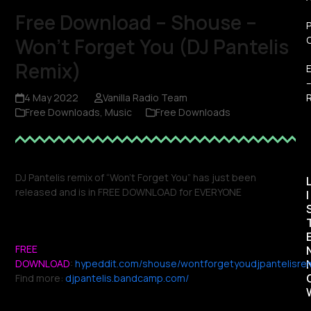
Free Download – Shouse –
Won’t Forget You (DJ Pantelis
Remix)
R
4 May 2022
Vanilla Radio Team
Free Downloads
,
Music
Free Downloads
DJ Pantelis remix of “Won’t Forget You” has just been
released and is in FREE DOWNLOAD for EVERYONE
I
FREE
DOWNLOAD
:
hypeddit.com/shouse/wontforgetyoudjpantelisre
Find more:
djpantelis.bandcamp.com/