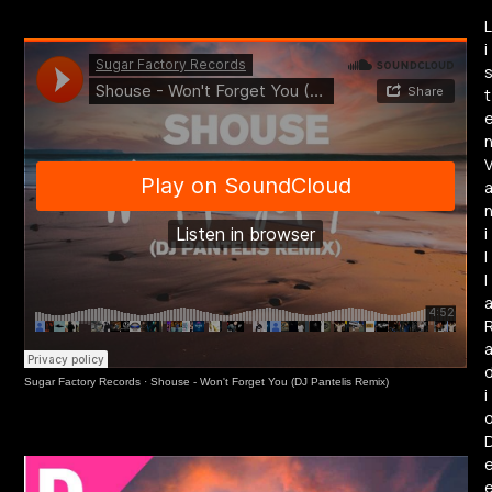
L
i
t
i
l
l
Sugar Factory Records
·
Shouse - Won't Forget You (DJ Pantelis Remix)
i