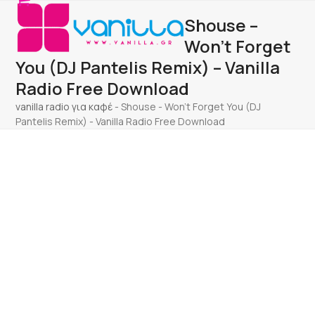
Open
Close
Skip
Shouse –
to
mobile
mobile
content
Won’t Forget
menu
menu
You (DJ Pantelis Remix) – Vanilla
Radio Free Download
vanilla radio για καφέ
-
Shouse - Won't Forget You (DJ
Pantelis Remix) - Vanilla Radio Free Download