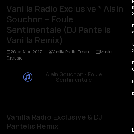
Vanilla Radio Exclusive * Alain
Souchon – Foule
Π
Sentimentale (DJ Pantelis
Vanilla Remix)
26 Ιουλίου 2017
Vanilla Radio Team
Music
Music
Alain Souchon - Foule
Sentimentale
R
Vanilla Radio Exclusive & DJ
Pantelis Remix