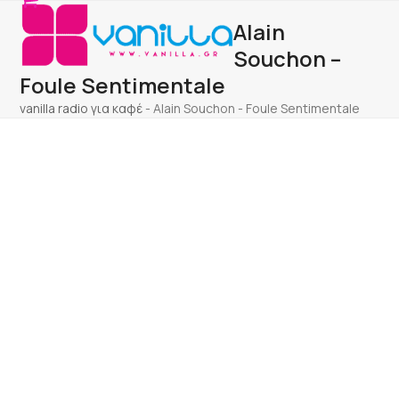
Open
Close
Skip
Alain
to
mobile
mobile
content
Souchon –
menu
menu
Foule Sentimentale
vanilla radio για καφέ
-
Alain Souchon - Foule Sentimentale