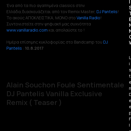
I
Ένα από τα πιο αγαπημένα classics στην
Ελλάδα,διασκευάζεται από τον Remix Master,
DJ Pantelis
!
Το ακούς ΑΠΟΚΛΕΙΣΤΙΚΑ, ΜΟΝΟ στο
Vanilla Radio
!
Συντονιστείτε στην ψηφιακή μας συχνότητα
www.vanillaradio.com
και απολαύστε το !
Ημέρα επίσημης κυκλοφορίας στο Bandcamp του
DJ
Pantelis
:
10.8.2017
L
i
t
Alain Souchon Foule Sentimentale
DJ Pantelis Vanilla Exclusive
Remix ( Teaser )
F
l