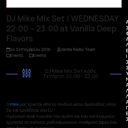
DJ Mike Mix Set | WEDNESDAY
22:00 – 23:00 at Vanilla Deep
Flavors
24 Σεπτεμβρίου 2016
Vanilla Radio Team
Events
Events
Ι
DJ Mike Mix Set κάθε
Τετάρτη 22:00 - 23:00
Ο
mike
μας έρχεται από το Λονδίνο μέσω Αμαλιάδας οπού
ζει και εργάζεται σαν DJ !
Η μουσική είναι η μεγάλη του αγάπη και έχει κατά καιρούς
εργαστεί σε πολλούς ραδιοφωνικους σταθμούς αφού έχει