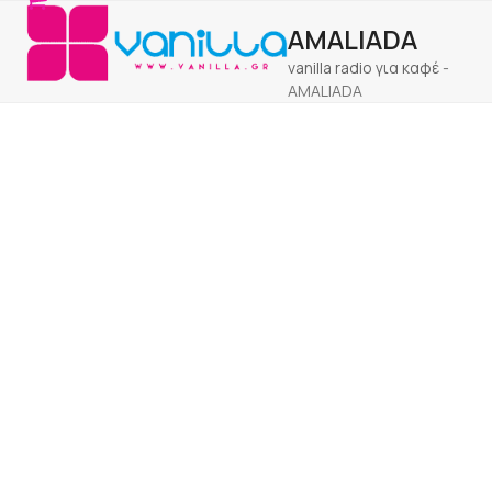
Open
Close
Skip
AMALIADA
to
mobile
mobile
content
vanilla radio για καφέ
-
menu
menu
AMALIADA