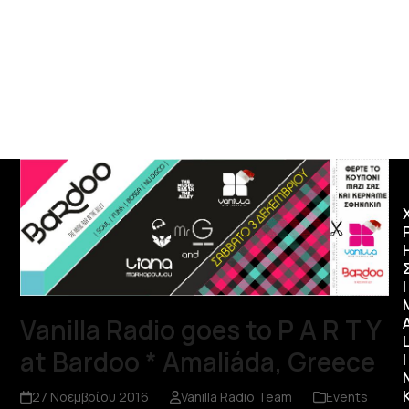
Ι
Vanilla Radio goes to P A R T Y
at Bardoo * Amaliáda, Greece
I
27 Νοεμβρίου 2016
Vanilla Radio Team
Events