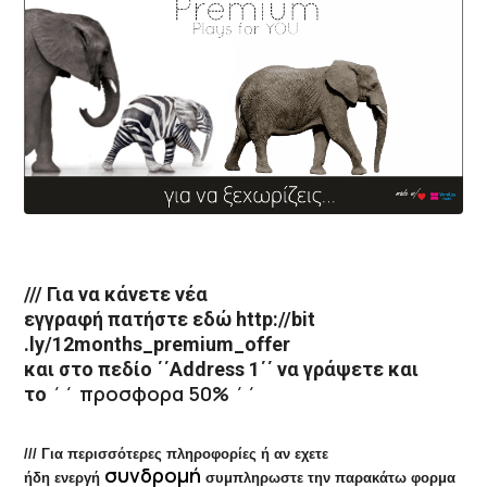
/// Για να κάνετε
νέα
εγγραφή πατήστε εδώ
http://bit
.ly/12months_premium_offer
και στο πεδίο ΄΄Address 1΄΄ να γράψετε και
΄΄ προσφορα 50% ΄΄
το
/// Για περισσότερες πληροφορίες ή αν εχετε
συνδρομή
ήδη ενεργή
συμπληρωστ
ε την παρακάτω φορμα