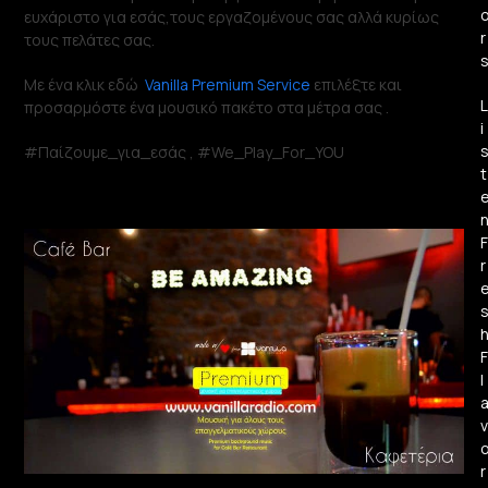
ευχάριστο για εσάς,τους εργαζομένους σας αλλά κυρίως
r
τους πελάτες σας.
Με ένα κλικ εδώ
Vanilla Premium Service
επιλέξτε και
L
προσαρμόστε ένα μουσικό πακέτο στα μέτρα σας .
i
#Παίζουμε_για_εσάς , #We_Play_For_YOU
t
F
r
F
l
v
r