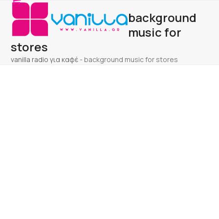
Open
Close
Skip
background
to
mobile
mobile
content
music for
menu
menu
stores
vanilla radio για καφέ
-
background music for stores