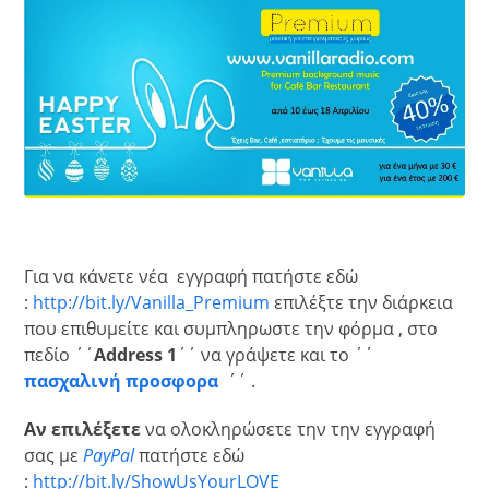
Για να κάνετε νέα εγγραφή πατήστε εδώ
:
http://bit.ly/Vanilla_Premium
επιλέξτε την διάρκεια
που επιθυμείτε και συμπληρωστε την φόρμα , στο
πεδίο ΄΄
Address 1
΄΄ να γράψετε και το ΄΄
πασχαλινή προσφορα
΄΄ .
Αν επιλέξετε
να ολοκληρώσετε την την εγγραφή
σας με
PayPal
πατήστε εδώ
:
http://bit.ly/ShowUsYourLOVE