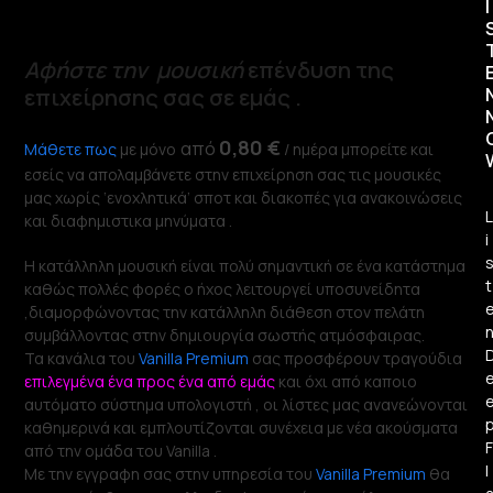
I
Αφήστε
την μουσική
επένδυση της
επιχείρησης σας σε εμάς .
0,80 €
από
Μάθετε πως
με μόνο
/ ημέρα μπορείτε και
εσείς να απολαμβάνετε στην επιχείρηση σας τις μουσικές
μας χωρίς ‘ενοχλητικά’ σποτ και διακοπές για ανακοινώσεις
L
και διαφημιστικα μηνύματα .
i
Η κατάλληλη μουσική είναι πολύ σημαντική σε ένα κατάστημα
t
καθώς πολλές φορές ο ήχος λειτουργεί υποσυνείδητα
,διαμορφώνοντας την κατάλληλη διάθεση στον πελάτη
συμβάλλοντας στην δημιουργία σωστής ατμόσφαιρας.
Τα κανάλια του
Vanilla Premium
σας προσφέρουν τραγούδια
επιλεγμένα ένα προς ένα από εμάς
και όχι από καποιο
αυτόματο σύστημα υπολογιστή , οι λίστες μας ανανεώνονται
καθημερινά και εμπλουτίζονται συνέχεια με νέα ακούσματα
F
από την ομάδα του Vanilla .
l
Με την εγγραφη σας στην υπηρεσία του
Vanilla Premium
θα