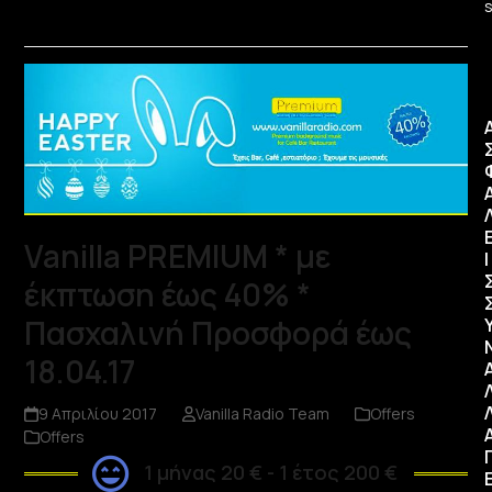
Vanilla PREMIUM * με
Ι
έκπτωση έως 40% *
Πασχαλινή Προσφορά έως
18.04.17
9 Απριλίου 2017
Vanilla Radio Team
Offers
Offers
1 μήνας 20 € - 1 έτος 200 €