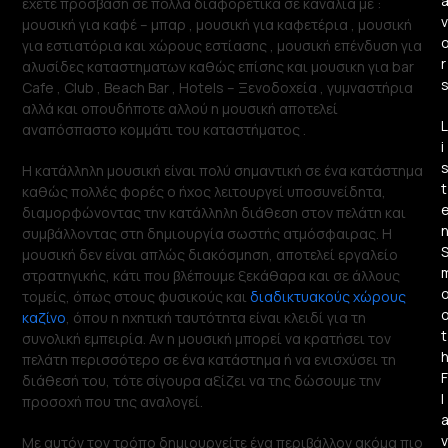
εχετε πρόσβαση σε πολλα διαφορετικά σε κανάλια με :
v
μουσική για καφέ – μπαρ , μουσική για καφετέρια , μουσική
για εστιατόρια και χώρους εστίασης , μουσική επένδυση για
r
αλυσίδες καταστηματων καθώς επίσης και μουσικη για bar
Cafe , Club , Beach Bar , Hotels – Ξενοδοχεία , γυμναστήρια
αλλά και οπουδήποτε αλλού η μουσική αποτελεί
L
αναπόσπαστο κομμάτι του καταστήματος .
i
Η κατάλληλη μουσική είναι πολύ σημαντική σε ένα κατάστημα
t
καθώς πολλές φορές ο ήχος λειτουργεί υποσυνείδητα,
διαμορφώνοντας την κατάλληλη διάθεση στον πελάτη και
συμβάλλοντας στη δημιουργία σωστής ατμόσφαιρας. Η
μουσική δεν είναι απλώς διακόσμηση, αποτελεί εργαλείο
στρατηγικής, κάτι που βλέπουμε ξεκάθαρα και σε άλλους
τομείς, όπως στους φυσικούς και
διαδικτυακούς χώρους
καζίνο
, όπου η ηχητική ταυτότητα είναι κλειδί για τη
t
συνολική εμπειρία. Αν η μουσική μπορεί να κρατήσει τον
πελάτη περισσότερο σε ένα κατάστημα ή να ενισχύσει τη
F
διάθεσή του, τότε σίγουρα αξίζει να της δώσουμε την
l
προσοχή που της αναλογεί.
v
Με αυτόν τον τρόπο δημιουργείτε ένα περιβάλλον ακόμα πιο