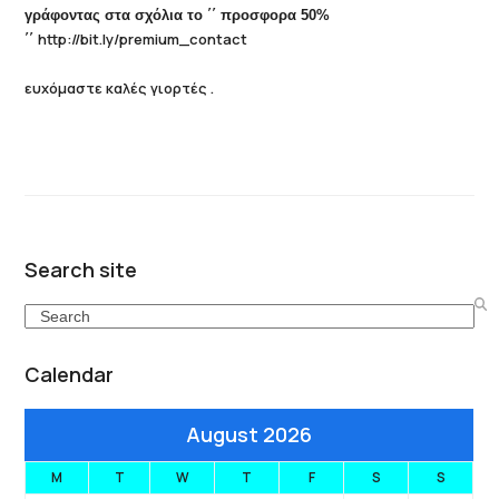
γράφοντας
στα σχόλια το ΄΄ προσφορα 50%
http://bit.ly/premium_conta
ct
΄΄
ευχόμαστε καλές γιορτές .
Search site
Search
Calendar
August 2026
M
T
W
T
F
S
S