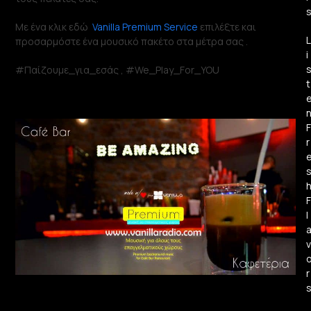
Με ένα κλικ εδώ
Vanilla Premium Service
επιλέξτε και
L
προσαρμόστε ένα μουσικό πακέτο στα μέτρα σας .
i
#Παίζουμε_για_εσάς , #We_Play_For_YOU
t
F
r
F
l
v
r