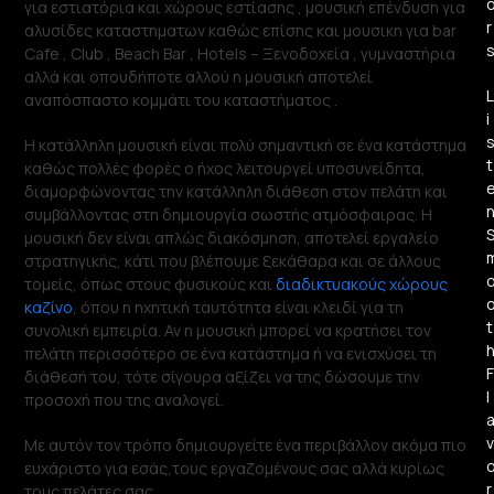
για εστιατόρια και χώρους εστίασης , μουσική επένδυση για
r
αλυσίδες καταστηματων καθώς επίσης και μουσικη για bar
Cafe , Club , Beach Bar , Hotels – Ξενοδοχεία , γυμναστήρια
αλλά και οπουδήποτε αλλού η μουσική αποτελεί
L
αναπόσπαστο κομμάτι του καταστήματος .
i
Η κατάλληλη μουσική είναι πολύ σημαντική σε ένα κατάστημα
t
καθώς πολλές φορές ο ήχος λειτουργεί υποσυνείδητα,
διαμορφώνοντας την κατάλληλη διάθεση στον πελάτη και
συμβάλλοντας στη δημιουργία σωστής ατμόσφαιρας. Η
μουσική δεν είναι απλώς διακόσμηση, αποτελεί εργαλείο
στρατηγικής, κάτι που βλέπουμε ξεκάθαρα και σε άλλους
τομείς, όπως στους φυσικούς και
διαδικτυακούς χώρους
καζίνο
, όπου η ηχητική ταυτότητα είναι κλειδί για τη
t
συνολική εμπειρία. Αν η μουσική μπορεί να κρατήσει τον
πελάτη περισσότερο σε ένα κατάστημα ή να ενισχύσει τη
F
διάθεσή του, τότε σίγουρα αξίζει να της δώσουμε την
l
προσοχή που της αναλογεί.
v
Με αυτόν τον τρόπο δημιουργείτε ένα περιβάλλον ακόμα πιο
ευχάριστο για εσάς,τους εργαζομένους σας αλλά κυρίως
r
τους πελάτες σας.