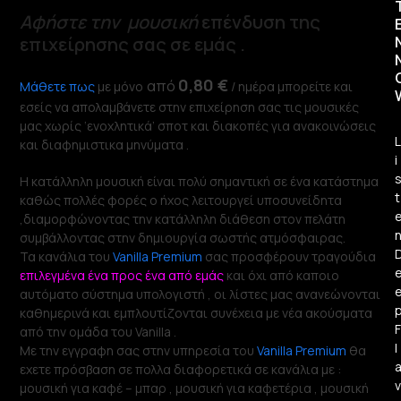
Αφήστε
την μουσική
επένδυση της
επιχείρησης σας σε εμάς .
0,80 €
από
Μάθετε πως
με μόνο
/ ημέρα μπορείτε και
εσείς να απολαμβάνετε στην επιχείρηση σας τις μουσικές
μας χωρίς ‘ενοχλητικά’ σποτ και διακοπές για ανακοινώσεις
L
και διαφημιστικα μηνύματα .
i
Η κατάλληλη μουσική είναι πολύ σημαντική σε ένα κατάστημα
t
καθώς πολλές φορές ο ήχος λειτουργεί υποσυνείδητα
,διαμορφώνοντας την κατάλληλη διάθεση στον πελάτη
συμβάλλοντας στην δημιουργία σωστής ατμόσφαιρας.
Τα κανάλια του
Vanilla Premium
σας προσφέρουν τραγούδια
επιλεγμένα ένα προς ένα από εμάς
και όχι από καποιο
αυτόματο σύστημα υπολογιστή , οι λίστες μας ανανεώνονται
καθημερινά και εμπλουτίζονται συνέχεια με νέα ακούσματα
F
από την ομάδα του Vanilla .
l
Με την εγγραφη σας στην υπηρεσία του
Vanilla Premium
θα
εχετε πρόσβαση σε πολλα διαφορετικά σε κανάλια με :
v
μουσική για καφέ – μπαρ , μουσική για καφετέρια , μουσική