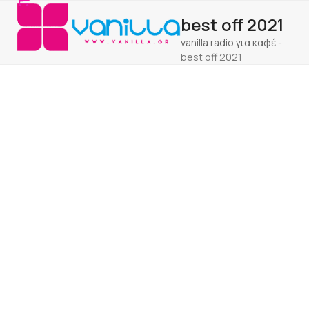
Open
Close
Skip
best off 2021
to
mobile
mobile
content
vanilla radio για καφέ
-
menu
menu
best off 2021