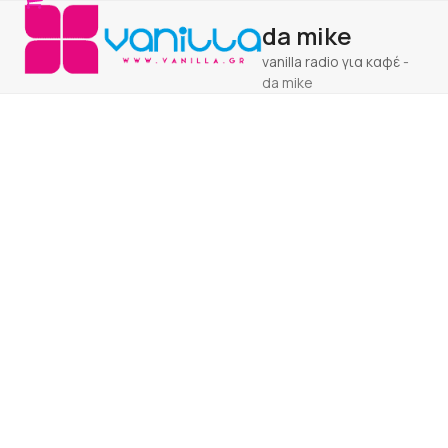
Open
Close
Skip
da mike
to
mobile
mobile
content
vanilla radio για καφέ
-
menu
menu
da mike