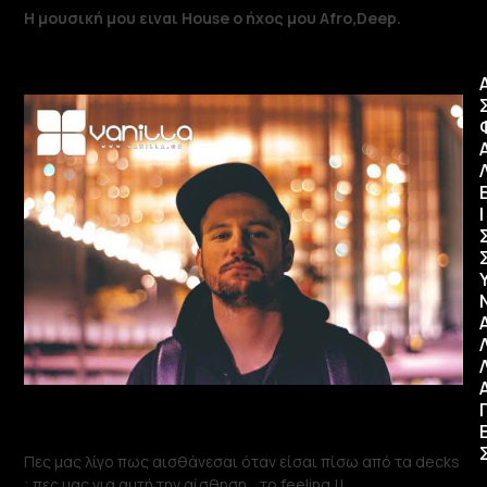
Η μουσική μου ειναι House ο ήχος μου Afro,Deep.
Ι
Πες μας λίγο πως αισθάνεσαι όταν είσαι πίσω από τα decks
; πες μας για αυτή την αίσθηση …το feeling !!