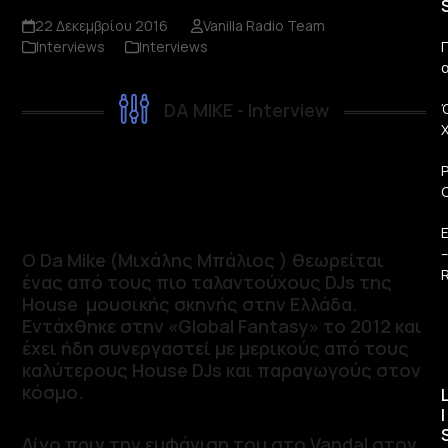
22 Δεκεμβρίου 2016
Vanilla Radio Team
Interviews
Interviews
Π
DA MIKE - Interview
O Da Mike (Μιχάλης Μπάλιος ) θεωρείται
R
ένας από τους πιο ταλαντούχους DJs της
House μουσικής σκηνής στην Ελλάδα.
Εντάχθηκε στην «Global Fantasy» το 2012 και
έχει ήδη συνεργαστεί με μερικούς από τους
καλύτερους House DJs και παραγωγούς στον
κόσμο.
I
Λίγο πριν την εμφάνιση του στο Vandal στον