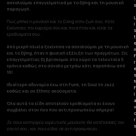
ασχολούμαι επαγγελματικά με τo Djing και τη μουσική
παραγωγή.
L
Πως μπήκε η μουσική και το DJing στην ζωή σου, πότε
i
ξεκίνησες την καριέρα σου και ποια ήταν και είναι τα
ερεθίσματα σου ;
t
Από μικρή ηλικία ξεκίνησα να ασχολούμαι με τη μουσική
και το Djing, ήταν η φυσική εξέλιξη των πραγμάτων. Ως
F
επαγγελματίας Dj βρίσκομαι στο χώρο τα τελευταία 5
r
χρόνια καθώς στο σύνολο μετράω κάτι παραπάνω από
10!
Ιδιαίτερη αδυναμία έχω στη Funk, τη Soul τη Jazz
F
καθώς και σε Ethnic ακούσματα.
l
Όλα αυτά τα είδη αποτελούν ερεθίσματα κι έχουν
v
συμβάλει στον ήχο που αντιπροσωπεύω σήμερα!
r
Σε ποια κατηγορία χορευτικής μουσικής θα κατέτασσες τον
εαυτό σου ; και ποιο είδος σε αντιπροσωπεύει ;