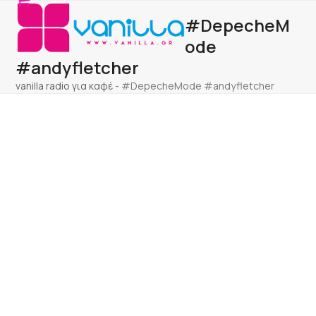
Open
Close
Skip
#DepecheM
to
mobile
mobile
content
ode
menu
menu
#andyfletcher
vanilla radio για καφέ
-
#DepecheMode #andyfletcher