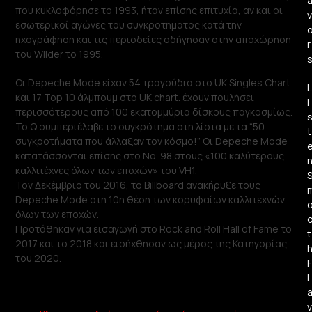
που κυκλοφόρησε το 1993, ήταν επίσης επιτυχία, αν και οι
v
εσωτερικοί αγώνες του συγκροτήματος κατά την
ηχογράφηση και τις περιοδείες οδήγησαν στην αποχώρηση
r
του Wilder το 1995.
Οι Depeche Mode είχαν 54 τραγούδια στο UK Singles Chart
L
και 17 Top 10 άλμπουμ στο UK chart. έχουν πουλήσει
i
περισσότερους από 100 εκατομμύρια δίσκους παγκοσμίως.
Το Q συμπεριέλαβε το συγκρότημα στη λίστα με τα “50
t
συγκροτήματα που άλλαξαν τον κόσμο!” Οι Depeche Mode
κατατάσσονται επίσης στο Νο. 98 στους «100 καλύτερους
καλλιτέχνες όλων των εποχών» του VH1.
Τον Δεκέμβριο του 2016, το Billboard ανακήρυξε τους
Depeche Mode στη 10η θέση των κορυφαίων καλλιτεχνών
όλων των εποχών.
Προτάθηκαν για εισαγωγή στο Rock and Roll Hall of Fame το
t
2017 και το 2018 και εισήχθησαν ως μέρος της Κατηγορίας
του 2020.
F
l
v