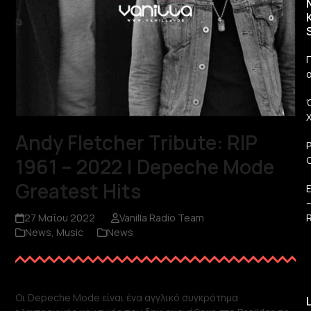
Π
Andy Fletcher Tribute: RIP
1961 – 2022 | Depeche Mode
Greatest Hits
R
27 Μαΐου 2022
Vanilla Radio Team
News
,
Music
News
Οι Depeche Mode είναι ένα αγγλικό συγκρότημα