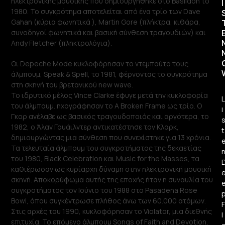
ηλεκτρονικής μουσικής που δημιουργήθηκε στο Basildon το
I
1980. Το συγκρότημα αποτελείται από ένα τρίο των Dave
Gahan (κύρια φωνητικά ), Martin Gore (πλήκτρα, κιθάρα,
συνοδηγοί φωνητικά και βασική σύνθεση τραγουδιών) και
Andy Fletcher (πληκτρολόγια).
Οι Depeche Mode κυκλοφόρησαν το ντεμπούτο τους
άλμπουμ, Speak & Spell, το 1981, φέρνοντας το συγκρότημα
στη σκηνή του βρετανικού new wave.
Το ιδρυτικό μέλος Vince Clarke έφυγε μετά την κυκλοφορία
L
του άλμπουμ. ηχογράφησαν το A Broken Frame ως τρίο. Ο
i
Γκορ ανέλαβε ως βασικός τραγουδοποιός και αργότερα, το
1982, ο Άλαν Γουάιλντερ αντικατέστησε τον Κλαρκ,
t
δημιουργώντας μια σύνθεση που συνεχίστηκε για 13 χρόνια.
Τα τελευταία άλμπουμ του συγκροτήματος της δεκαετίας
του 1980, Black Celebration και Music for the Masses, τα
καθιέρωσαν ως κυρίαρχη δύναμη στην ηλεκτρονική μουσική
σκηνή. Αποκορύφωμα αυτής της εποχής ήταν η συναυλία του
συγκροτήματος τον Ιούνιο του 1988 στο Pasadena Rose
Bowl, όπου συγκέντρωσε πλήθος άνω των 60.000 ατόμων.
F
Στις αρχές του 1990, κυκλοφόρησαν το Violator, μια διεθνής
l
επιτυχία. Το επόμενο άλμπουμ Songs of Faith and Devotion,