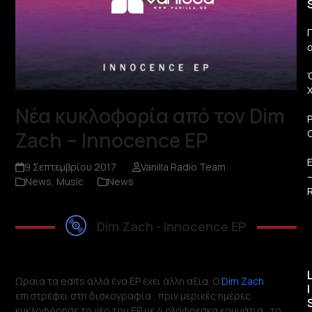
Π
Νέα κυκλοφορία από τον Dim
Zach – Innocence EP
9 Σεπτεμβρίου 2017
Vanilla Radio Team
News
,
Music
News
R
Dim Zach - Innocence EP
Ωραία τα edits αλλά ένα EP έχει άλλη αξία. Ο
Dim Zach
I
επιστρέφει στη δισκογραφία , πριν μερικές ημέρες
κυκλοφόρησε το νέο του EP με 4 ολόφρεσκα κομμάτια , το