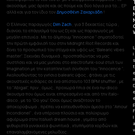
ακούσαμε, μας άρεσε και ας πούμε και δύο λόγια για το…. ΕΡ
αλλά και για τον ίδιο τον
Δημοσθένη Ζαχαριάδη
!
Ο Έλληνας παραγωγός
Dim Zach
, για 3 δεκαετίες τώρα ,
διανύει το επάγγελμά του ως Dj και ως παραγωγός με
μεγάλη επιτυχία . Με το άλμπουμ “Innocence ” σηματοδοτεί
την πρώτη εμφάνισή του στην Midnight Riot Records και
L
δίνει το προσωπικό του στίγμα και υφός ως “Balearic vibes
i
master”. Ξεκινάει δυναμικά , προσπαθώντας να μας
συστήσει και να μας μυήσει στο electrofunk-soul στυλ των
t
Imagination με την καταπληκτική σύνθεση του “Innocence “.
Ακολουθώντας το γνήσιο balearic ύφος , φτάνει με τις
ακουστικές κιθάρες σε ένα απίστευτο 103 BPM shuffler , με
το “Abigail”, πριν , όμως , προχωρά ήπια σε ένα nu-disco
άκουσμα που όμως ειναι επηρεασμένο και από την italo-
disco , με το “Do you”. Όσοι όμως αναζητούν το
αποκορύφωμα .. πρέπει να κατευθυνθούν άμεσα στο “Amour
F
Incondionel” , ένα υπέροχα πλούσιο και πολύχρωμο
l
αφιέρωμα στην Ιταλική dream house , γεμάτο από
ψιθυριστά γυναικεία φωνητικά , χτυπήματα χορδών και
v
επαναλαμβανόμενες μελωδίες .