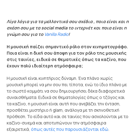
Λίγα λόγια για τα μελλοντικά σου σχέδια , ποια είναι και η
σχέση σου με τα social media το ιντερνέτ και ποια είναι η
γνώμη σου για το
Vanilla Radio
!
Η μουσική παίζει σημαντικό ρόλο στον κινηματογράφο.
Ποια είναι η δική σου άποψη για τον ρόλο της μουσικής
στις ταινίες, ειδικά σε θεματικές όπως τα καζίνο, που
έχουν πολύ ιδιαίτερη ατμόσφαιρα;
Η μουσική είναι κινητήριος δύναμη. Ένα πλάνο χωρίς
μουσική μπορεί να μην σου πει τίποτα, ενώ το ίδιο πλάνο με
το σωστό κομμάτι να σου δημιουργήσει δέκα διαφορετικά
συναισθήματα. Ειδικά σε θεματολογίες όπως ο τζόγος και
τα καζίνο, η μουσική είναι αυτή που ανεβάζει την ένταση,
προσθέτει μυστήριο ή glam, ανάλογα με τη σκηνοθετική
πρόθεση. Το είδα αυτό και σε ταινίες που ασχολούνται με το
καζίνο-σινεμά και αποτυπώνουν την ατμόσφαιρα
εξαιρετικά,
όπως αυτές που παρουσιάζονται εδώ
.