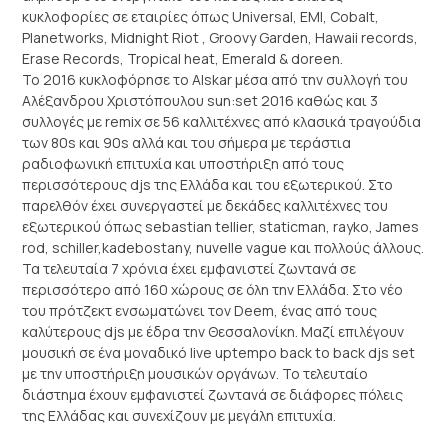
κυκλοφορίες σε εταιρίες όπως Universal, EMI, Cobalt,
Planetworks, Midnight Riot , Groovy Garden, Hawaii records,
Erase Records, Tropical heat, Emerald & doreen.
Το 2016 κυκλοφόρησε το Alskar μέσα από την συλλογή του
Αλέξανδρου Χριστόπουλου sun:set 2016 καθώς και 3
συλλογές με remix σε 56 καλλιτέχνες από κλασικά τραγούδια
των 80s και 90s αλλά και του σήμερα με τεράστια
ραδιοφωνική επιτυχία και υποστήριξη από τους
περισσότερους djs της Ελλάδα και του εξωτερικού. Στο
παρελθόν έχει συνεργαστεί με δεκάδες καλλιτέχνες του
εξωτερικού όπως sebastian tellier, staticman, rayko, James
rod, schiller,kadebostany, nuvelle vague και πολλούς άλλους.
Τα τελευταία 7 χρόνια έχει εμφανιστεί ζωντανά σε
περισσότερο από 160 χώρους σε όλη την Ελλάδα. Στο νέο
του πρότζεκτ ενσωματώνει τον Deem, ένας από τους
καλύτερους djs με έδρα την Θεσσαλονίκη. Μαζί επιλέγουν
μουσική σε ένα μοναδικό live uptempo back to back djs set
με την υποστήριξη μουσικών οργάνων. Το τελευταίο
διάστημα έχουν εμφανιστεί ζωντανά σε διάφορες πόλεις
της Ελλάδας και συνεχίζουν με μεγάλη επιτυχία.