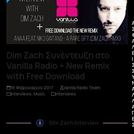
Dim Zach Συνέντευξη στο
Ι
Vanilla Radio + New Remix
with Free Download
16 Φεβρουαρίου 2017
Vanilla Radio Team
Interviews
,
Music
Interviews
Dim Zach interview