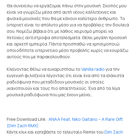
Θα συνεχίσω να εργάζομαι πάνω στην μουσική. Σκοπός μου
είναι να γνωρίζω μέσα από αυτή νέους καλλιτέχνες και
φυσικά μουσικές που θα με κάνουν καλύτερο άνθρωπο. Το
ίντερνετ είναι το απόλυτο μέσο για να προβάλεις την δουλειά
σου. Νομίζω βέβαια ότι με λάθος χειρισμό μπορεί να
πετύχεις αντίστροφα αποτελέσματα. Θέλει μεγάλη προσοχή
και αρκετή εμπειρία. Πάντα προσπαθώ να χρησιμοποιώ
οποιοδήποτε ιντερνετικο μέσο προβολής χωρίς να κουράζω
αυτούς που με παρακολουθούν.
Κλείνοντας θέλω να ευχαριστήσω το
Vanilla radio
για την
ευγενική φιλοξενία λέγοντας ότι είναι ένα από τα ελάχιστα
ραδιόφωνα που μεταδίδουν μουσικές οι οποίες
ικανοποιούν και τους πιο απαιτητικούς. Ένα από τα λίγα
μουσικά ραδιόφωνα που μας έχουν μείνει..
Free Download Link :
ANAA Feat. Niko Gaitano – A Rare Gift
(Dim Zach RMX)
Κάντε κλικ και κατεβάστε το τελευταίο Remix του
Dim Zach