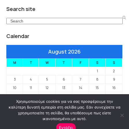
Search site
Search
Calendar
August 2026
M
T
W
T
F
S
S
1
2
3
4
5
6
7
8
9
10
11
12
13
14
15
16
17
18
19
20
21
22
23
Χρησιμοποιούμε cookies για να σας προσφέρουμε την
24
25
26
27
28
29
30
καλύτερη δυνατή εμπειρία στη σελίδα μας. Εάν συνεχίσετε να
31
χρησιμοποιείτε τη σελίδα, θα υποθέσουμε πως είστε
ικανοποιημένοι με αυτό.
« Jan
Εντάξει