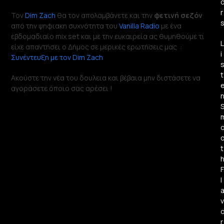
r
Τον
Dim Zach
θα τον απολαμβάνετε και την
φετινή σεζόν
από την ψηφιακη συχνότητα του
Vanilla Radio
με ένα
εβδομαδιαίο mix set και με την ευκαιρεία ας θυμηθούμε τι
L
είχε απαντήσει ο Δήμος σε μερικές ερωτήσεις μας :
i
Συνέντευξη με τον Dim Zach
t
Ακούστε την νέα του δουλεια και βέβαια μην διστάσετε να
αγοράσετε όποιο σας αρέσει !
t
F
l
v
r