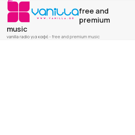
Open
Close
Skip
free and
to
mobile
mobile
content
premium
menu
menu
music
vanilla radio για καφέ
-
free and premium music