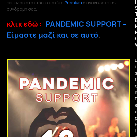
I
έκπτωση στο ετήσιο πακέτο
Premium
ή ανανεώστε την
συνδρομή σας.
κλικ εδώ :
PANDEMIC SUPPORT –
Είμαστε μαζί και σε αυτό
.
L
i
t
F
l