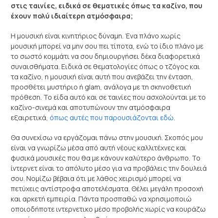
στις ταινίες, ειδικά σε θεματικές όπως τα καζίνο, που
έχουν πολύ ιδιαίτερη ατμόσφαιρα;
Η μουσική είναι κινητήριος δύναμη. Ένα πλάνο χωρίς
μουσική μπορεί να μην σου πει τίποτα, ενώ το ίδιο πλάνο με
το σωστό κομμάτι να σου δημιουργήσει δέκα διαφορετικά
συναισθήματα. Ειδικά σε θεματολογίες όπως ο τζόγος και
τα καζίνο, η μουσική είναι αυτή που ανεβάζει την ένταση,
προσθέτει μυστήριο ή glam, ανάλογα με τη σκηνοθετική
πρόθεση. Το είδα αυτό και σε ταινίες που ασχολούνται με το
καζίνο-σινεμά και αποτυπώνουν την ατμόσφαιρα
εξαιρετικά,
όπως αυτές που παρουσιάζονται εδώ
.
Θα συνεχίσω να εργάζομαι πάνω στην μουσική. Σκοπός μου
είναι να γνωρίζω μέσα από αυτή νέους καλλιτέχνες και
φυσικά μουσικές που θα με κάνουν καλύτερο άνθρωπο. Το
ίντερνετ είναι το απόλυτο μέσο για να προβάλεις την δουλειά
σου. Νομίζω βέβαια ότι με λάθος χειρισμό μπορεί να
πετύχεις αντίστροφα αποτελέσματα. Θέλει μεγάλη προσοχή
και αρκετή εμπειρία. Πάντα προσπαθώ να χρησιμοποιώ
οποιοδήποτε ιντερνετικο μέσο προβολής χωρίς να κουράζω