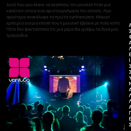
Αυτό που μου έκανε να αγαπήσω την μουσική ήταν μια
κασέτα η οποία είχε αριστουργήματα της εποχής. Λίγο
αργότερα ανακάλυψα τα πρώτα synthesizers. Μαγική
εμπειρία για μια εποχή που η μουσική έβγαινε με πολύ κόπο.
Πότε δεν φαντάστηκα ότι μια μέρα θα γράφω τα δικά μου
τραγούδια.
Ι