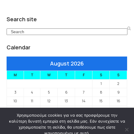
Search site
Search
Calendar
August 2026
M
T
W
T
F
S
S
1
2
3
4
5
6
7
8
9
10
11
12
13
14
15
16
17
18
19
20
21
22
23
Χρησιμοποιούμε cookies για να σας προσφέρουμε την
24
25
26
27
28
29
30
καλύτερη δυνατή εμπειρία στη σελίδα μας. Εάν συνεχίσετε να
31
χρησιμοποιείτε τη σελίδα, θα υποθέσουμε πως είστε
ικανοποιημένοι με αυτό.