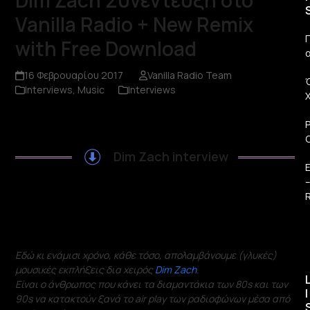
Dim Zach Συνέντευξη στο
Vanilla Radio + New Remix
Π
with Free Download
16 Φεβρουαρίου 2017
Vanilla Radio Team
Interviews
,
Music
Interviews
Dim Zach interview
R
Εδώ κι ενάμισι χρόνο, κάθε τόσο, απολαμβάνουμε (γλυκές)
μουσικές
εκπλήξεις δια χειρός
Dim
Zach
.
Είναι ο άνθρωπος που κάνει τα διαμαντάκια των 80
s
και των
I
90
s
να κατακτούν ξανά το
air
play
των ραδιοφώνων μέσα από