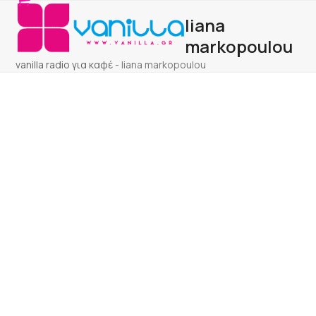
Open
Close
Skip
liana
to
mobile
mobile
content
markopoulou
menu
menu
vanilla radio για καφέ
-
liana markopoulou