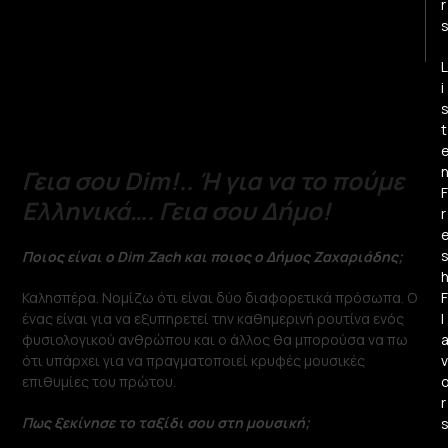
r
L
i
t
Γεια σου Dim!.. Ή για να το πούμε
F
Ελληνικά…. Γεια σου Δήμο!
r
Ποιος είναι ο Dim Zach και ποιος ο Δήμος Ζαχαριάδης;
F
Καλησπέρα. Νομίζω ότι είναι δύο διαφορετικά πρόσωπα. Ο
l
ένας είναι για να εξυπηρετεί την καθημερινή ρουτίνα ενός
φυσιολογικού ανθρώπου και ο άλλος θα μπορούσα να πω
v
ότι υπάρχει για να πραγματοποιεί κρυφές μουσικές
επιθυμίες του πρώτου.
r
Πως ξεκίνησε το ταξίδι σου στη μουσική;