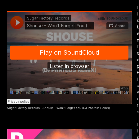
L
i
t
F
l
v
r
Sugar Factory Records
·
Shouse - Won't Forget You (DJ Pantelis Remix)
L
i