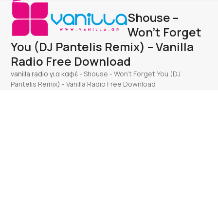
Open
Close
Skip
Shouse –
to
mobile
mobile
content
Won’t Forget
menu
menu
You (DJ Pantelis Remix) – Vanilla
Radio Free Download
vanilla radio για καφέ
-
Shouse - Won't Forget You (DJ
Pantelis Remix) - Vanilla Radio Free Download