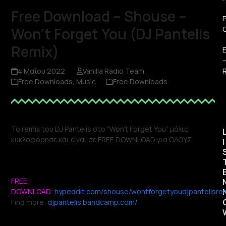
Free Download – Shouse –
Won’t Forget You (DJ Pantelis
Remix)
R
4 Μαΐου 2022
Vanilla Radio Team
Free Downloads
,
Music
Free Downloads
Το remix του DJ Pantelis στο “Won’t Forget You” μόλις
κυκλοφόρησε και είναι σε FREE DOWNLOAD για ΟΛΟΥΣ
I
FREE
DOWNLOAD
:
hypeddit.com/shouse/wontforgetyoudjpantelisre
Find more:
djpantelis.bandcamp.com/