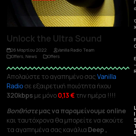
Π
Unlock the Ultra Sound
26 Μαρτίου 2022
Vanilla Radio Team
Offers
,
News
Offers
R
Απολαύστε το αγαπημένο σας
Vanilla
Radio
σε εξαιρετική ποιότητα ήχου
320kbps
με μόνο
0,13 €
την ημέρα !!!!
Βοηθήστε
μας να παραμείνουμε online
I
και ταυτόχρονα θα μπορείτε να ακούτε
τα αγαπημένα σας κανάλια
Deep ,