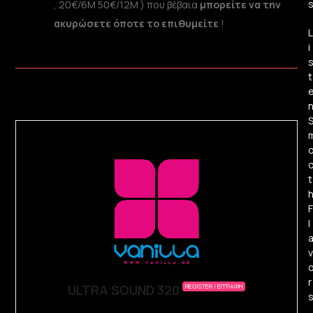
, 20€/6Μ 50€/12Μ ) που βέβαια
μπορείτε να την
ακυρώσετε όποτε το επιθυμείτε
!
L
i
t
t
F
l
v
r
ULTRA SOUND 320
REGISTER / ΕΓΓΡΑΦΗ