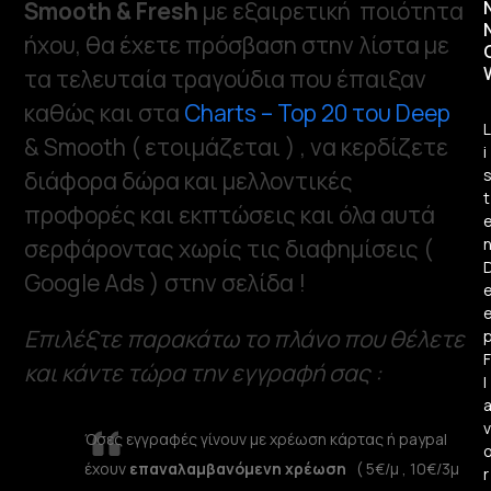
Smooth & Fresh
με εξαιρετική ποιότητα
ήχου, θα έχετε πρόσβαση στην λίστα με
τα τελευταία τραγούδια που έπαιξαν
καθώς και στα
Charts – Top 20 του Deep
L
& Smooth ( ετοιμάζεται ) , να κερδίζετε
i
διάφορα δώρα και μελλοντικές
t
προφορές και εκπτώσεις και όλα αυτά
σερφάροντας χωρίς τις διαφημίσεις (
Google Ads ) στην σελίδα !
Επιλέξτε παρακάτω το πλάνο που θέλετε
F
και κάντε τώρα την εγγραφή σας :
l
v
Όσες εγγραφές γίνουν με χρέωση κάρτας ή paypal
έχουν
επαναλαμβανόμενη χρέωση
( 5€/μ , 10€/3μ
r