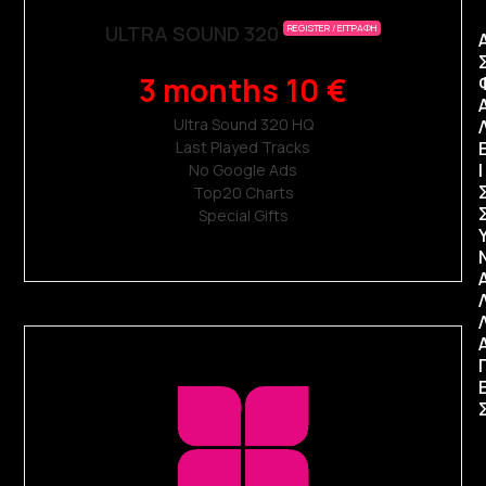
ULTRA SOUND 320
REGISTER / ΕΓΓΡΑΦΗ
3 months 10 €
Ultra Sound 320 ΗQ
Last Played Tracks
Ι
No Google Ads
Top20 Charts
Special Gifts