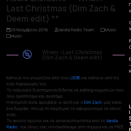
Π
Last Christmas (Dim Zach &
Deem edit) **
29 Νοεμβρίου 2016
Vanilla Radio Team
Music
Music
Wham - Last Christmas
(Dim Zach & Deem edit)
R
Κάποιοι τον γνωρίζετε από τους
LIEBE
και κάποιοι από τις
solo παραγωγές του.
Το τελευταίο διάστημα επιδίδεται σε editing κομματιών που
όλοι αγαπήσαμε και αγαπάμε.
Η εκτίμηση είναι αμοιβαία, γι αυτό και ο
Dim Zach
, μας κάνει
ένα δωράκι, που με τη σειρά μας το αφιερώνουμε σε όλους
I
εσάς.
Το ακούτε πρώτοι και σε αποκλειστικότητα από το
Vanilla
Radio
, και όπως σας υποσχεθήκαμε από σήμερα και σε FREE