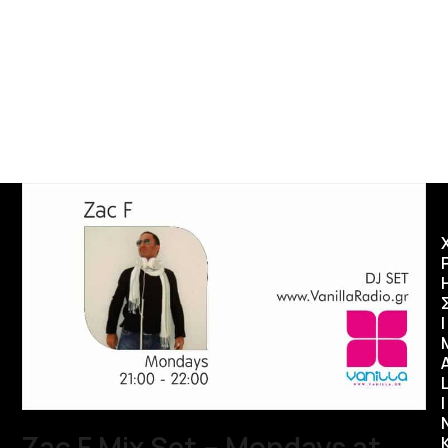
Ι
I
Zac F Mix Set – Mondays at