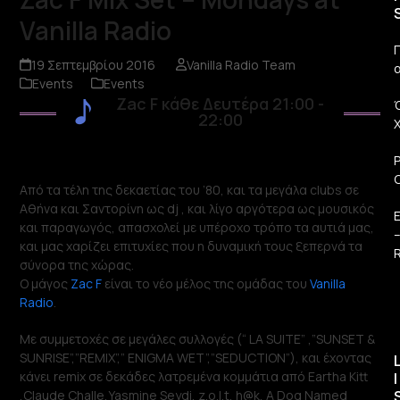
Vanilla Radio
Π
19 Σεπτεμβρίου 2016
Vanilla Radio Team
Events
Events
Zac F κάθε Δευτέρα 21:00 -
22:00
Από τα τέλη της δεκαετίας του ’80, και τα μεγάλα clubs σε
Αθήνα και Σαντορίνη ως dj , και λίγο αργότερα ως μουσικός
και παραγωγός, απασχολεί με υπέροχο τρόπο τα αυτιά μας,
και μας χαρίζει επιτυχίες που η δυναμική τους ξεπερνά τα
R
σύνορα της χώρας.
Ο μάγος
Zac F
είναι το νέο μέλος της ομάδας του
Vanilla
Radio
.
Με συμμετοχές σε μεγάλες συλλογές (“ LA SUITE” ,”SUNSET &
SUNRISE”,”REMIX”,” ENIGMA WET”,”SEDUCTION”), και έχοντας
κάνει remix σε δεκάδες λατρεμένα κομμάτια από Eartha Kitt
I
,Claude Challe,Yasmine Seydi, z.o.l.t, h@k, A Dog Named