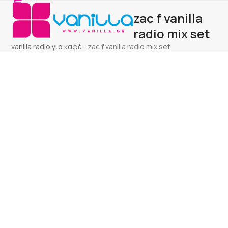
Open
Close
Skip
zac f vanilla
to
mobile
mobile
content
radio mix set
menu
menu
vanilla radio για καφέ
-
zac f vanilla radio mix set