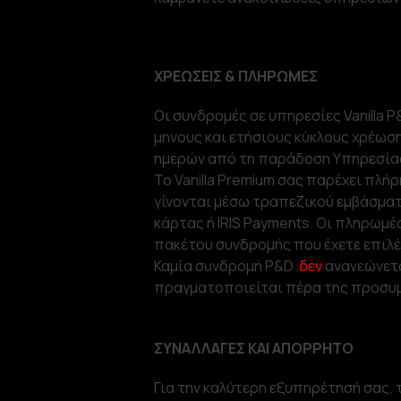
ΧΡΕΩΣΕΙΣ & ΠΛΗΡΩΜΕΣ
Οι συνδρομές σε υπηρεσίες Vanilla P
μηνους και ετήσιους κύκλους χρέωσ
ημερών από τη παράδοση Υπηρεσίας 
Το Vanilla Premium σας παρέχει πλή
γίνονται μέσω τραπεζικού εμβάσμα
κάρτας ή IRIS Payments. Οι πληρωμέ
πακέτου συνδρομής που έχετε επιλέ
Καμία συνδρομή P&D
δεν
ανανεώνετα
πραγματοποιείται πέρα της προσυ
ΣΥΝΑΛΛΑΓΕΣ ΚΑΙ ΑΠΟΡΡΗΤΟ
Για την καλύτερη εξυπηρέτησή σας, 