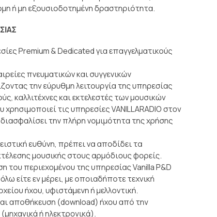
μη ή μη εξουσιοδοτημένη δραστηριότητα.
ΣΙΑΣ
σίες Premium & Dedicated για επαγγελματικούς
αιρείες πνευματικών και συγγενικών
ζοντας την εύρυθμη λειτουργία της υπηρεσίας
ύς, καλλιτέχνες και εκτελεστές των μουσικών
υ χρησιμοποιεί τις υπηρεσίες VANILLARADIO στον
 διασφαλίσει την πλήρη νομιμότητα της χρήσης
λειστική ευθύνη, πρέπει να αποδίδει τα
τέλεσης μουσικής στους αρμόδιους φορείς.
 του περιεχομένου της υπηρεσίας Vanilla P&D
 όλω είτε εν μέρει, με οποιαδήποτε τεχνική
ρχείου ήχου, υφιστάμενη ή μελλοντική.
αι αποθήκευση (download) ήχου από την
 (μηχανικά ή ηλεκτρονικά).