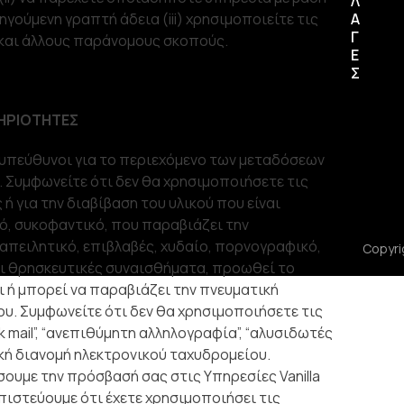
Λ
ηγούμενη γραπτή άδεια (iii) χρησιμοποιείτε τις
Α
Γ
g και άλλους παράνομους σκοπούς.
Ε
Σ
ΗΡΙΟΤΗΤΕΣ
 υπεύθυνοι για το περιεχόμενο των μεταδόσεων
. Συμφωνείτε ότι δεν θα χρησιμοποιήσετε τις
 για την διαβίβαση του υλικού που είναι
ό, συκοφαντικό, που παραβιάζει την
 απειλητικό, επιβλαβές, χυδαίο, πορνογραφικό,
Copyrig
ι θρησκευτικές συναισθήματα, προωθεί το
ι ή μπορεί να παραβιάζει την πνευματική
ου. Συμφωνείτε ότι δεν θα χρησιμοποιήσετε τις
k mail”, “ανεπιθύμητη αλληλογραφία”, “αλυσιδωτές
ζική διανομή ηλεκτρονικού ταχυδρομείου.
ουμε την πρόσβασή σας στις Υπηρεσίες Vanilla
πιστεύουμε ότι έχετε χρησιμοποιήσει τις