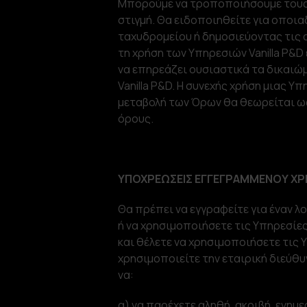
Μπορούμε να τροποποιήσουμε τους
στιγμή. Θα ειδοποιηθείτε για οποι
ταχυδρομείου ή δημοσιεύοντας τις α
τη χρήση των Υπηρεσιών Vanilla P&
να επηρεάζει ουσιαστικά τα δικαιώ
Vanilla P&D. Η συνεχής χρήση μιας Υ
μεταβολή των Όρων θα θεωρείται ω
όρους.
ΥΠΟΧΡΕΩΣΕΙΣ ΕΓΓΕΓΡΑΜΜΕΝΟΥ Χ
Θα πρέπει να εγγραφείτε για έναν 
ή να χρησιμοποιήσετε τις Υπηρεσίες
και θέλετε να χρησιμοποιήσετε τις Υ
χρησιμοποιείτε την εταιρική διεύθ
να:
α) να παρέχετε αληθή, ακριβή, ενημ