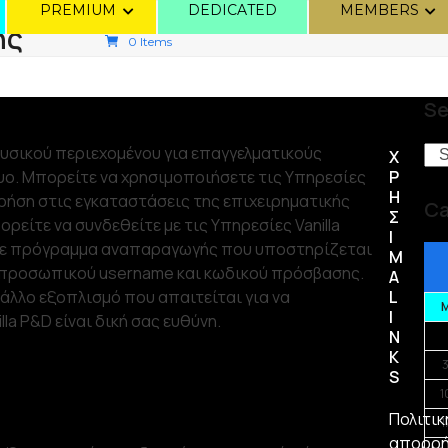
PREMIUM
DEDICATED
MEMBERS
ης
0 Items
Se
υσικού περιεχομένου για επαγγελματικούς
Se
Χ
ο. Μπορείτε να χρησιμοποιήσετε τις Υπηρεσίες
Ρ
Η
 χρήση στις εγκαταστάσεις της επιχειρηματικής
Ca
Σ
ίτε να συνδεθείτε με τις Υπηρεσίες Vanilla
Ι
ε πρόγραμμα αναπαραγωγής που υποστηρίζεται
Μ
ω προσωπικού username και κωδικού πρόσβασης.
Α
άλλο εξοπλισμό που απαιτείται για να
L
I
la P&D είναι δική σας ευθύνη.
N
K
S
1
Πολιτικ
1
απορρ