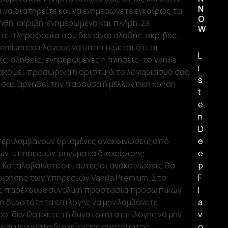
N
) να διατηρείτε και να ενημερώνετε εγκαίρως τα
O
ηθή, ακριβή, ενημερωμένα και πλήρη. Σε
W
 πληροφορία που δεν είναι αληθής, ακριβής,
Premium έχει λόγους να υποπτεύεται ότι οι
L
ς, αληθείς, ενημερωμένες ή πλήρεις, το Vanilla
i
ιακόψει προσωρινά ή οριστικά το λογαριασμό σας
s
 σας αρνηθεί την παρούσα ή μελλοντική χρήση
t
e
n
D
 περιλαμβάνουν ορισμένες ανακοινώσεις από
e
ν, υπηρεσιών, μηνύματα διαχείρισης
e
 Καταλαβαίνετε ότι αυτές οι ανακοινώσεις θα
p
χρήσης των Υπηρεσιών Vanilla Premium. Στο
F
σας παρέχουμε συνολική προστασία προσωπικών
l
η δυνατότητα επιλογής να μην λαμβάνετε
a
ο, δεν θα έχετε τη δυνατότητα επιλογής να μην
v
και μηνύματα διαχείρισης συστήματος.
o