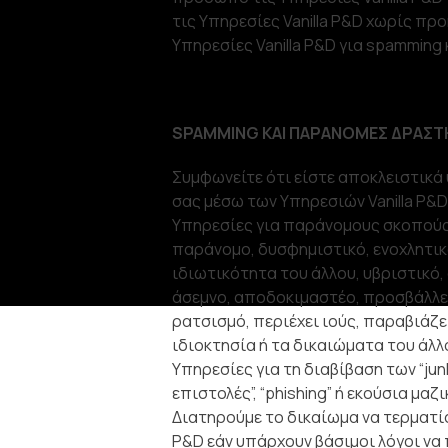
τις Υπηρεσίες Vanilla P&D χωρίς προ
Υπηρεσίες Vanilla P&D για spammin
SPAMMING ΚΑΙ ΠΑΡΑΝΟΜΕΣ ΔΡΑΣΤ
Συμφωνείτε ότι είστε αποκλειστικά
σας μέσω των Υπηρεσιών Vanilla P&D
Υπηρεσίες για παράνομους σκοπούς ή
παράνομο, δυσφημιστικό, ενοχλητικ
ιδιωτικότητα του άλλου, υβριστικό,
άσεμνο, αποδοκιμαστέο, προσβάλλε
ρατσισμό, περιέχει ιούς, παραβιάζε
ιδιοκτησία ή τα δικαιώματα του άλλ
Υπηρεσίες για τη διαβίβαση των “jun
επιστολές”, “phishing” ή εκούσια μα
Διατηρούμε το δικαίωμα να τερματίσ
P&D εάν υπάρχουν βάσιμοι λόγοι να 