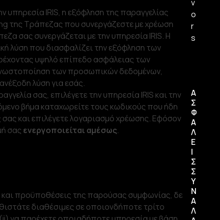
v
ην υπηρεσία IRIS, η εξόφληση της παραγγελίας
o
king της Τράπεζας που συνεργάζεστε με χρέωση
r
εζα σας συνεργάζεται με την υπηρεσία IRIS. Η
s
κή λύση που διασφαλίζει την εξόφληση των
ρέχοντας υψηλό επίπεδο ασφάλειας των
 γνωστοποίηση των προσωπικών δεδομένων,
 ανέξοδη λύση για εσάς.
Α
αγγελία σας, επιλέγετε την υπηρεσία IRIS και την
Σ
όμενο βήμα καταχωρείτε τους κωδικούς που ήδη
Φ
ς σας και επιλέγετε λογαριασμό χρέωσης. Εφόσον
Α
μή σας
ενεργοποιείται αμέσως
.
Λ
Ε
Ι
Σ
Σ
Υ
Ν
ς και προϋποθέσεις της παρούσας συμφωνίας, δε
Α
καθιστάτε διαθέσιμες σε οποιονδήποτε τρίτο
Λ
(ii) να παρέχετε οποιαδήποτε υπηρεσία με βάση