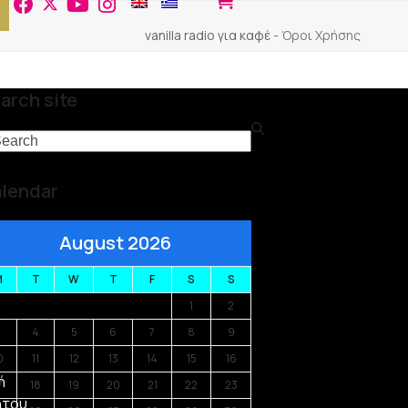
vanilla radio για καφέ
-
Όροι Χρήσης
arch site
arch
lendar
August 2026
M
T
W
T
F
S
S
1
2
3
4
5
6
7
8
9
0
11
12
13
14
15
16
ή
7
18
19
20
21
22
23
ήτου