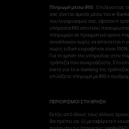
Πληρωμή μέσω IRIS
: Επιλέγοντας τ
σας γίνεται άμεσα, μέσω του e-Ban
του λογαριασμού σας, εφόσον η τράπ
υπηρεσία IRIS αποτελεί πανευρωπαϊ
πληρωμών σε πραγματικό χρόνο πα
συναλλαγών χωρίς να απαιτείται η
χωρίς ειδική εγγραφή και είναι 100%
Για τη χρήση της υπηρεσίας στην παρ
τράπεζα που συνεργάζεστε. Στο επ
έχετε για το e-banking της τράπεζα
επιλέξετε πληρωμή με IRIS η συνδρο
ΠΕΡΙΟΡΙΣΜΟΙ ΣΤΗ ΧΡΗΣΗ
Εκτός από όλους τους άλλους όρου
θα πρέπει να: (i) μεταφέρετε ή να 
πρόσωπο τις Υπηρεσίες Vanilla P&D 