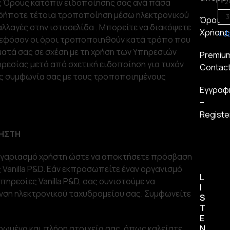
 Όρους κατόπιν ειδοποίησης σας ανά πάσα
2
αδήποτε τέτοια τροποποίηση μέσω ηλεκτρονικού
3
Όροι
λλαγές στην ιστοσελίδα . Μπορείτε να διακόψετε
Χρήσης
« J
D εφόσον οι όροι τροποποιηθούν κατά τρόπο που
ματά σας σε σχέση με τη χρήση των Υπηρεσιών
Premiu
πηρεσίας μετά από σχετική ειδοποίηση για τυχόν
Contac
ς συμφωνία σας με τους τροποποιημένους
Εγγραφ
–
Registe
ΡΗΣΤΗ
λογαριασμό χρήστη ώστε να αποκτήσετε πρόσβαση
 Vanilla P&D. Εάν εκπροσωπείτε έναν οργανισμό
L
πηρεσίες Vanilla P&D, σας συνιστούμε να
I
υνση ηλεκτρονικού ταχυδρομείου σας. Συμφωνείτε
S
T
E
ερωμένα και πλήρη στοιχεία σας, όπως καλείστε
N