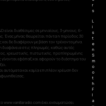
r
s
L
i
&D είναι διαθέσιμες σε μηνιαίους, 3-μηνους, 6-
s
ης. Ένας μήνας θεωρείται πάντα η περίοδος 30
t
και δε διαφέρουν με βάση τον τρέχοντα μήνα.
e
ρη διαφάνεια στις πληρωμές, καθώς αυτές
n
τος, χρεωστικής, πιστωτικής, προπληρωμένης
S
ς γίνονται εφάπαξ και αφορούν το διάστημα του
m
ξει.
o
ι αυτόματα και καμία επιπλέον χρέωση δεν
o
μφωνηθείσας.
t
h
F
l
a
το www.vanillaradio.com έχει ενσωματώσει