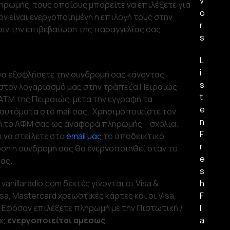
v
ρωμής, τους οποίους μπορείτε να επιλέξετε για
o
ν είναι ενεργοποιημένη η επιλογή τους στην
r
ριν την επιβεβαίωση της παραγγελίας σας.
s
L
i
να εξοφλήσετε την συνδρομή σας κάνοντας
s
 στον λογαριασμό μας στην τράπεζα Πειραιώς
t
ΑΤΜ της Πειραιώς, μετα την εγγραφή τα
e
 αυτόματα στο mail σας. Χρησιμοποιείστε τον
n
ή το ΑΦΜ σας ως αναφορά πληρωμής – σχόλια.
F
 να στείλετε στο
email μας
το αποδεικτικό
r
ση η συνδρομή σας θα ενεργοποιηθεί όταν το
e
ας.
s
 vanillaradio.com δεκτές γίνονται οι Visa &
h
sa, Mastercard χρεωστικές κάρτες και οι Visa,
F
Εφόσον επιλέξετε πληρωμή με την Πιστωτική /
l
ας
ενεργοποιείται αμέσως
.
a