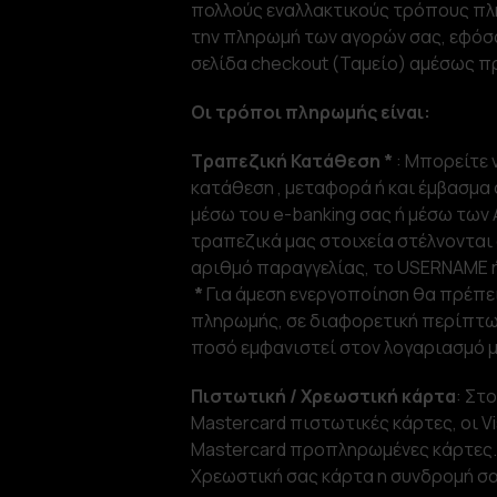
πολλούς εναλλακτικούς τρόπους πλη
την πληρωμή των αγορών σας, εφόσο
σελίδα checkout (Ταμείο) αμέσως π
Οι τρόποι πληρωμής είναι:
Τραπεζική Κατάθεση *
: Μπορείτε 
κατάθεση , μεταφορά ή και έμβασμα
μέσω του e-banking σας ή μέσω των 
τραπεζικά μας στοιχεία στέλνονται
αριθμό παραγγελίας, το USERNAME 
*
Για άμεση ενεργοποίηση θα πρέπει
πληρωμής, σε διαφορετική περίπτω
ποσό εμφανιστεί στον λογαριασμό μ
Πιστωτική / Χρεωστική κάρτα
: Στο
Mastercard πιστωτικές κάρτες, οι Vi
Mastercard προπληρωμένες κάρτες. 
Χρεωστική σας κάρτα η συνδρομή σ