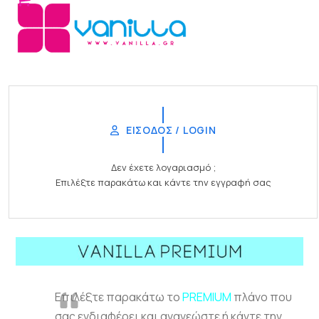
Open
Close
Skip
to
mobile
mobile
content
menu
menu
ΕΙΣΟΔΟΣ / LOGIN
Δεν έχετε λογαριασμό ;
Επιλέξτε παρακάτω και κάντε την εγγραφή σας
Επιλέξτε παρακάτω το
PREMIUM
πλάνο που
σας ενδιαφέρει και ανανεώστε ή κάντε την