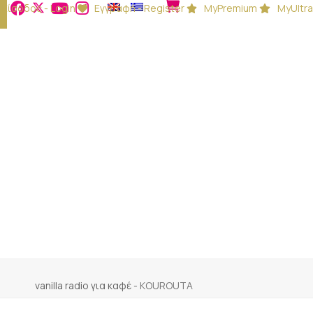
Είσοδος - Login
Εγγραφή - Register
MyPremium
MyUltra
vanilla radio για καφέ
-
KOUROUTA