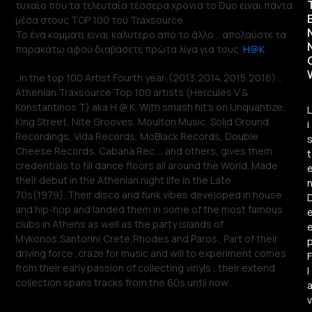
τυχαίο που τα τελευταία τέσσερα χρόνια το Duo ειναι πάντα
μέσα στους TOP 100 του Traxsource.
Το ένα κομματι ειναι καλυτερο από το άλλο .. απολαύστε τα
παρακάτω αφού διαβάσετε πρώτα λίγα για τους
H@K
..in the top 100 Artist Fourth year..(2013,2014,2015,2016)…
Athenian Traxsource Top 100 artists (Hercules V &
Konstantinos T) aka H @ K. With smash hit’s on Unquantize,
L
King Street, Nite Grooves, Moulton Music, Solid Ground
i
Recordings, Vida Records, MoBlack Records, Double
Cheese Records, Cabana Rec…. and others, gives them
t
credentials to fill dance floors all around the World..Made
their debut in the Athenian night life in the Late
70s(1979)..Their disco and funk vibes developed in house
and hip-hop and landed them in some of the most famous
clubs in Athens as well as the party islands of
Mykonos,Santorini,Crete,Rhodes and Paros.. Part of their
driving force ,craze for music and will to experiment comes
F
from their early passion of collecting vinyls , their extend
l
collection spans tracks from the 60s until now..
v