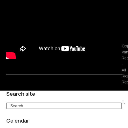
Cop
Van
Ra
-
All
Rig
Re
Search site
Search
Calendar