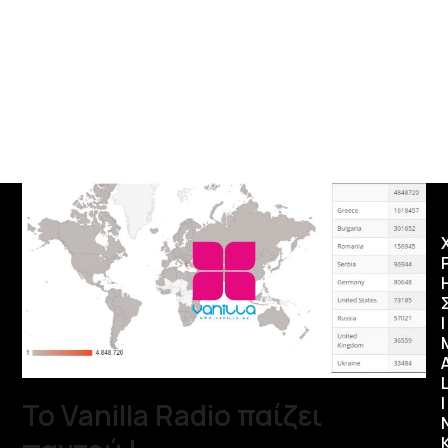
Ι
I
Το Vanilla Radio παίζει