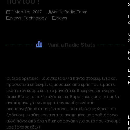
παντού !
11 Μαρτίου 2017
Vanilla Radio Team
Π
News
,
Technology
News
Vanilla Radio Stats
Οι διαφορετικές , ιδιαίτερες αλλά πάντα στοχευμένες και
R
προσεκτικά επιλεγμένες μουσικές από εμάς που είμαστε
μέσα στον κόσμο και στα μαγαζιά καθημερινα ως ενεργοί
δισκοθέτες , ο πολύ καλός και καθαρός ήχος μας , η ομαλή
αναπαραγωγή των κομματιών χωρίς κενά και
σκαμπανεβάσματα της έντασης , οι ατελείωτες ώρες που
ξοδεύουμε καθημερινα για το αγαπημένο μας ραδιόφωνο
αλλά πάνω από όλα η δική σας αγάπη για αυτό που κάνουμε
I
μας έφτασε εδώ !