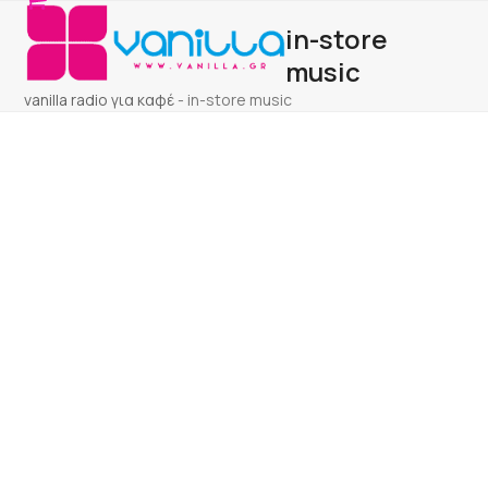
Open
Close
Skip
in-store
to
mobile
mobile
content
music
menu
menu
vanilla radio για καφέ
-
in-store music