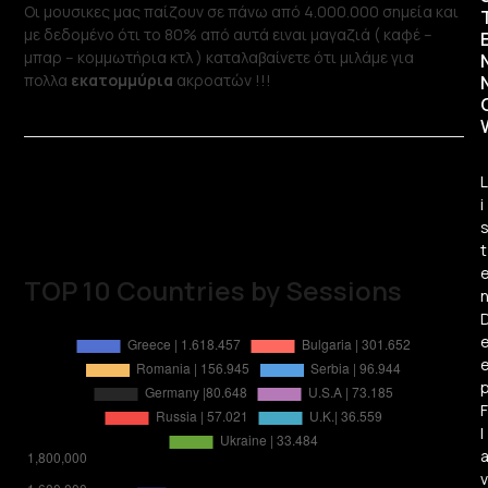
Oι μουσικες μας παίζουν σε πάνω από 4.000.000 σημεία και
με δεδομένο ότι το 80% από αυτά ειναι μαγαζιά ( καφέ –
μπαρ – κομμωτήρια κτλ ) καταλαβαίνετε ότι μιλάμε για
πολλα
εκατομμύρια
ακροατών !!!
L
i
t
TOP 10 Countries by Sessions
F
l
v