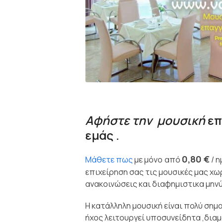
Αφήστε
την μουσική
επ
εμάς .
0,80 €
Μάθετε πως
με μόνο
από
/ η
επιχείρηση σας τις μουσικές μας χωρ
ανακοινώσεις και διαφημιστικα μηνύ
Η κατάλληλη μουσική είναι πολύ σημ
ήχος λειτουργεί υποσυνείδητα ,δια