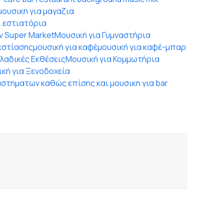
ουσικη για μαγαζια
.
εστιατόρια
ν Super Market
Μουσική για Γυμναστήρια
 εστίασης
μουσική για καφέ
μουσική για καφέ-μπαρ
Κλαδικές Εκθέσεις
Μουσική για Κομμωτήρια
κή για Ξενοδοχεία
αστηματων καθώς επίσης και μουσικη για bar