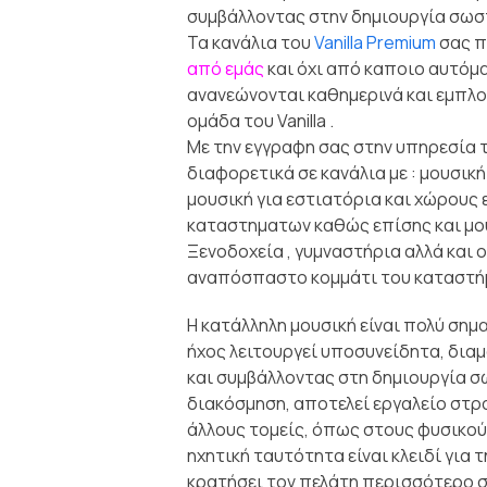
συμβάλλοντας στην δημιουργία σωσ
Τα κανάλια του
Vanilla Premium
σας π
από εμάς
και όχι από καποιο αυτόμα
ανανεώνονται καθημερινά και εμπλο
ομάδα του Vanilla .
Με την εγγραφη σας στην υπηρεσία 
διαφορετικά σε κανάλια με : μουσική 
μουσική για εστιατόρια και χώρους 
καταστηματων καθώς επίσης και μουσικ
Ξενοδοχεία , γυμναστήρια αλλά και
αναπόσπαστο κομμάτι του καταστή
Η κατάλληλη μουσική είναι πολύ σημ
ήχος λειτουργεί υποσυνείδητα, δια
και συμβάλλοντας στη δημιουργία σ
διακόσμηση, αποτελεί εργαλείο στρα
άλλους τομείς, όπως στους φυσικού
ηχητική ταυτότητα είναι κλειδί για τ
κρατήσει τον πελάτη περισσότερο σε