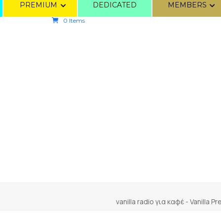
PREMIUM
DEDICATED
MEMBERS
0 Items
vanilla radio για καφέ
-
Vanilla P