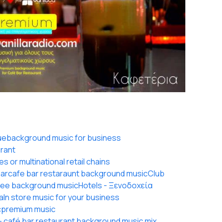
ue
background music for business
urant
 or multinational retail chains
ar
cafe bar restaraunt background music
Club
ree background music
Hotels - Ξενοδοχεία
a
In store music for your business
c
premium music
 - café bar restaurant background music mix