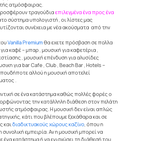
τής ατμόσφαιρας.
ροσφέρουν τραγούδια
επιλεγμένα ένα προς ένα
το σύστημα υπολογιστή , οι λίστες μας
υτίζονται συνέχεια με νέα ακούσματα από την
του
Vanilla Premium
θα εχετε πρόσβαση σε πολλα
για καφέ – μπαρ , μουσική για καφετέρια ,
εστίασης , μουσική επένδυση για αλυσίδες
η για bar Cafe , Club , Beach Bar , Hotels –
 οπουδήποτε αλλού η μουσική αποτελεί
ματος .
αντική σε ένα κατάστημα καθώς πολλές φορές ο
μορφώνοντας την κατάλληλη διάθεση στον πελάτη
ωστής ατμόσφαιρας. Η μουσική δεν είναι απλώς
τηγικής, κάτι που βλέπουμε ξεκάθαρα και σε
ς και
διαδικτυακούς χώρους καζίνο
, όπου η
η συνολική εμπειρία. Αν η μουσική μπορεί να
 ένα κατάστημα ή να ενισχύσει τη διάθεσή του,