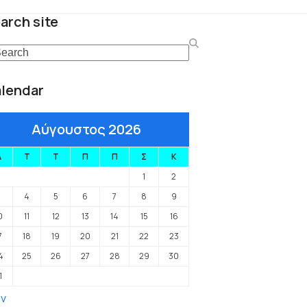
arch site
arch
lendar
Αύγουστος 2026
Δ
Τ
Τ
Π
Π
Σ
Κ
1
2
3
4
5
6
7
8
9
0
11
12
13
14
15
16
7
18
19
20
21
22
23
4
25
26
27
28
29
30
1
αν