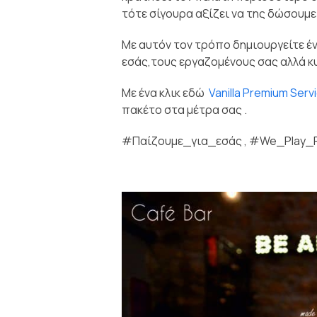
τότε σίγουρα αξίζει να της δώσουμε
Με αυτόν τον τρόπο δημιουργείτε έ
εσάς,τους εργαζομένους σας αλλά κ
Με ένα κλικ εδώ
Vanilla Premium Serv
πακέτο στα μέτρα σας .
#Παίζουμε_για_εσάς , #We_Play_