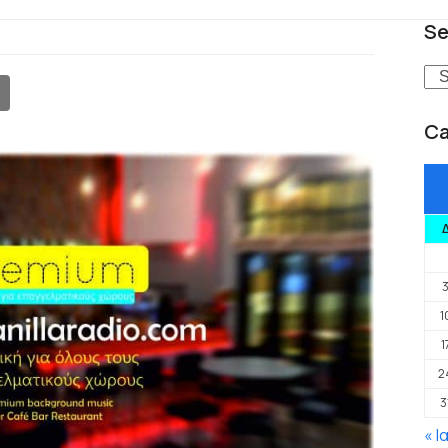
Se
Se
Ca
1
1
2
3
« Ι