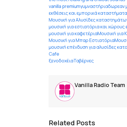
vanilla premium
γυμναστήρια
δωρεαν μ
εκθέσεις και εμπορικά καταστήματα
Μουσική για Αλυσίδες καταστημάτω
μουσική για εστιατόρια και χώρους
μουσική για καφετέρια
Μουσική για 
Μουσική για Μπαρ Εστιατόρια
Μουσι
μουσική επένδυση για αλυσίδες κατ
Cafe
ξενοδοχέια
Ταβέρνες
Vanilla Radio Team
Related Posts