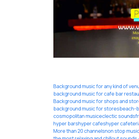
Background music for any kind of ven
background music for cafe bar resta
Background music for shops and stores
background music for stores
beach-b
cosmopolitan music
eclectic sounds
f
hyper bars
hyper cafes
hyper cafeteri
More than 20 channels
non stop musi
the most relaxing and chillout sounds