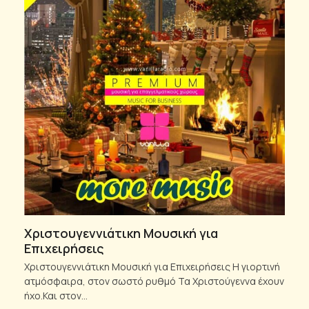
Χριστουγεννιάτικη Μουσική για
Επιχειρήσεις
Χριστουγεννιάτικη Μουσική για Επιχειρήσεις Η γιορτινή
ατμόσφαιρα, στον σωστό ρυθμό Τα Χριστούγεννα έχουν
ήχο.Και στον…