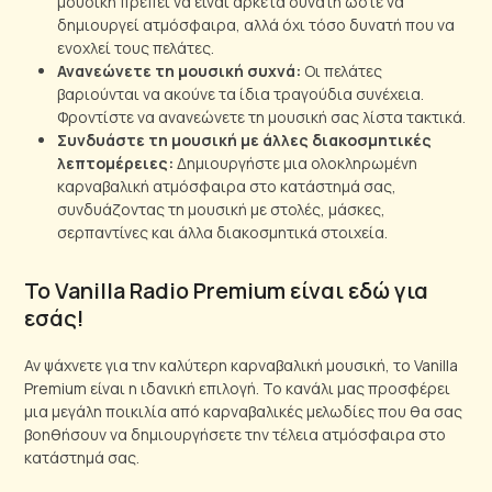
μουσική πρέπει να είναι αρκετά δυνατή ώστε να
δημιουργεί ατμόσφαιρα, αλλά όχι τόσο δυνατή που να
ενοχλεί τους πελάτες.
Ανανεώνετε τη μουσική συχνά:
Οι πελάτες
βαριούνται να ακούνε τα ίδια τραγούδια συνέχεια.
Φροντίστε να ανανεώνετε τη μουσική σας λίστα τακτικά.
Συνδυάστε τη μουσική με άλλες διακοσμητικές
λεπτομέρειες:
Δημιουργήστε μια ολοκληρωμένη
καρναβαλική ατμόσφαιρα στο κατάστημά σας,
συνδυάζοντας τη μουσική με στολές, μάσκες,
σερπαντίνες και άλλα διακοσμητικά στοιχεία.
Το Vanilla Radio Premium είναι εδώ για
εσάς!
Αν ψάχνετε για την καλύτερη καρναβαλική μουσική, το Vanilla
Premium είναι η ιδανική επιλογή. Το κανάλι μας προσφέρει
μια μεγάλη ποικιλία από καρναβαλικές μελωδίες που θα σας
βοηθήσουν να δημιουργήσετε την τέλεια ατμόσφαιρα στο
κατάστημά σας.