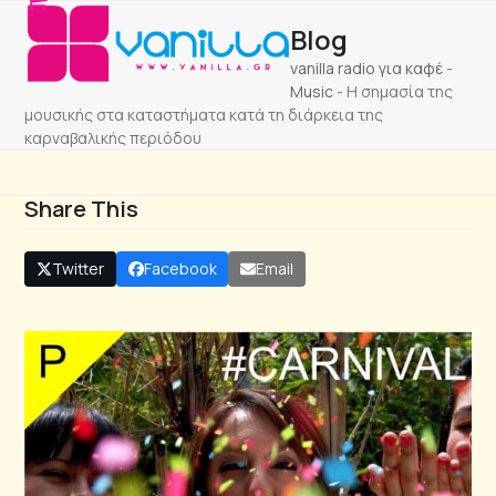
Open
Close
Skip
Blog
to
mobile
mobile
content
vanilla radio για καφέ
-
menu
menu
Music
-
Η σημασία της
μουσικής στα καταστήματα κατά τη διάρκεια της
καρναβαλικής περιόδου
Share This
Twitter
Facebook
Email