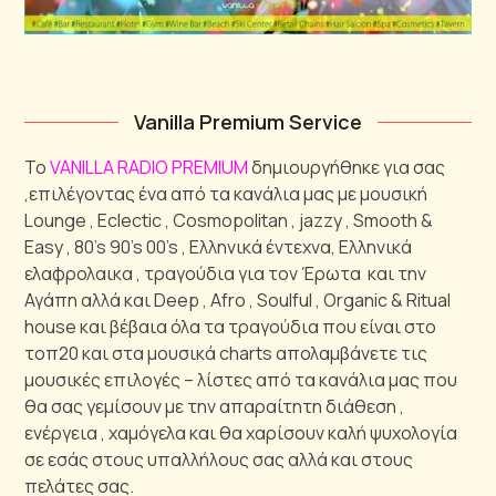
Vanilla Premium Service
Το
VANILLA RADIO PREMIUM
δημιουργήθηκε για σας
,επιλέγοντας ένα από τα κανάλια μας με μουσική
Lounge , Eclectic , Cosmopolitan , jazzy , Smooth &
Easy , 80’s 90’s 00’s , Ελληνικά έντεχνα, Ελληνικά
ελαφρολαικα , τραγούδια για τον Έρωτα και την
Αγάπη αλλά και Deep , Afro , Soulful , Organic & Ritual
house και βέβαια όλα τα τραγούδια που είναι στο
τοπ20 και στα μουσικά charts απολαμβάνετε τις
μουσικές επιλογές – λίστες από τα κανάλια μας που
θα σας γεμίσουν με την απαραίτητη διάθεση ,
ενέργεια , χαμόγελα και θα χαρίσουν καλή ψυχολογία
σε εσάς στους υπαλλήλους σας αλλά και στους
πελάτες σας.