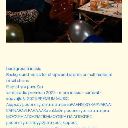
background music
Background music for shops and stores or multinational
retail chains
Playlist για μαγαζια
vanillaradio premium 2025 - more music - carnival -
καρναβαλι 2025 PREMIUM MUSIC
Δωρεαν μουσικη για καταστηματα
ΕΛΛΗΝΙΚΟ ΚΑΡΝΑΒΑΛΙ
ΚΑΡΝΑΒΑΛΙ ΕΛΛΑΔΑ
Καταλληλη μουσικη για εστιατορια
ΜΟΥΣΙΚΗ ΑΠΟΚΡΙΑΤΙΚΗ
ΜΟΥΣΙΚΗ ΓΙΑ ΑΠΟΚΡΙΕΣ
μουσικη για επαγγελματικους χωρους