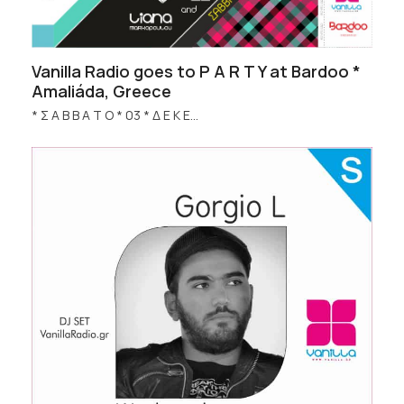
Vanilla Radio goes to P A R T Y at Bardoo *
Amaliáda, Greece
* Σ Α Β Β Α Τ Ο * 03 * Δ Ε Κ Ε…