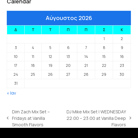
Calendar
Αύγουστος 2026
Δ
Τ
Τ
Π
Π
Σ
Κ
1
2
3
4
5
6
7
8
9
10
11
12
13
14
15
16
17
18
19
20
21
22
23
24
25
26
27
28
29
30
31
« Ιαν
Dim Zach Mix Set –
DJ Mike Mix Set | WEDNESDAY
Fridays at Vanilla
22:00 – 23:00 at Vanilla Deep
previous
next
Smooth Flavors
Flavors
post:
post: