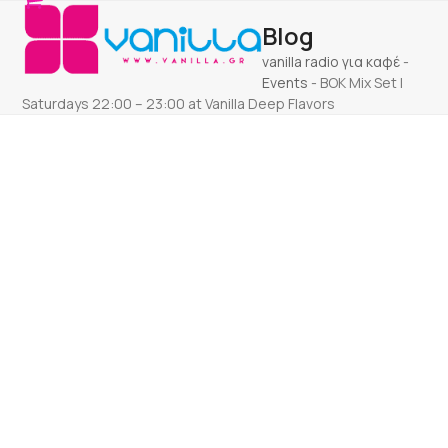
Open
Close
Skip
Blog
to
mobile
mobile
content
vanilla radio για καφέ
-
menu
menu
Events
-
ΒΟΚ Mix Set |
Saturdays 22:00 – 23:00 at Vanilla Deep Flavors