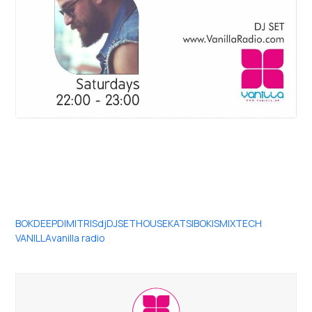
BOK
DEEP
DIMITRIS
dj
DJSET
HOUSE
KATSIBOKIS
MIX
TECH
VANILLA
vanilla radio