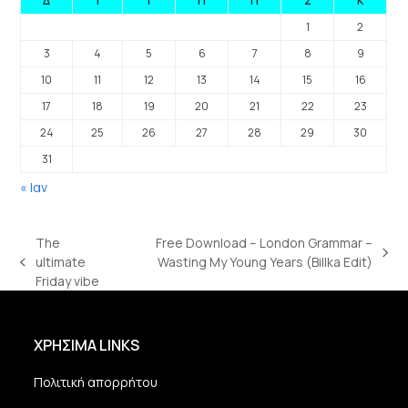
Δ
Τ
Τ
Π
Π
Σ
Κ
1
2
3
4
5
6
7
8
9
10
11
12
13
14
15
16
17
18
19
20
21
22
23
24
25
26
27
28
29
30
31
« Ιαν
The
Free Download – London Grammar –
next
ultimate
Wasting My Young Years (Billka Edit)
previous
post:
Friday vibe
post:
ΧΡΗΣΙΜΑ LINKS
Πολιτική απορρήτου