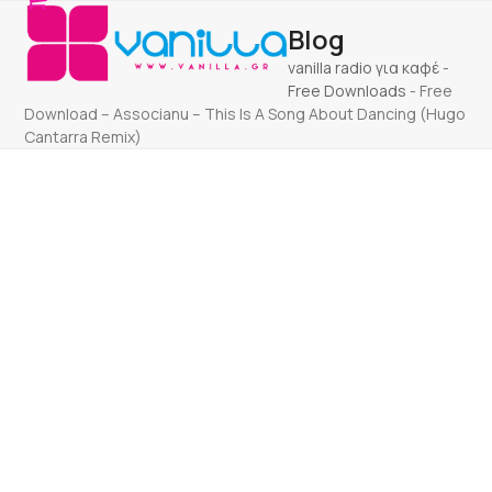
Open
Close
Skip
Blog
to
mobile
mobile
content
vanilla radio για καφέ
-
menu
menu
Free Downloads
-
Free
Download – Associanu – This Is A Song About Dancing (Hugo
Cantarra Remix)