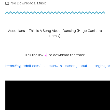
Free Downloads
,
Music
Associanu – This Is A Song About Dancing (Hugo Cantarra
Remix)
↓
Click the link
to download the track !
https://hypeddit.com/associanu/thisisasongaboutdancinghugo