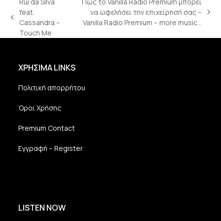
Rui da Silva
Πώς το Vanilla Radio Premium μπορεί
feat.
να ωφελήσει την επιχείρησή σας –
next
previous
Cassandra –
Vanilla Radio Premium – more music…
post:
post:
Touch Me
ΧΡΗΣΙΜΑ LINKS
Πολιτική απορρήτου
Όροι Χρήσης
Premium Contact
Εγγραφή – Register
LISTEN NOW