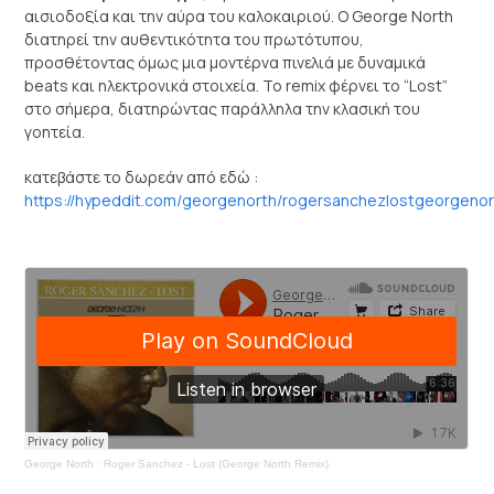
αισιοδοξία και την αύρα του καλοκαιριού. Ο George North
διατηρεί την αυθεντικότητα του πρωτότυπου,
προσθέτοντας όμως μια μοντέρνα πινελιά με δυναμικά
beats και ηλεκτρονικά στοιχεία. Το remix φέρνει το “Lost”
στο σήμερα, διατηρώντας παράλληλα την κλασική του
γοητεία.
κατεβάστε το δωρεάν από εδώ :
https://hypeddit.com/georgenorth/rogersanchezlostgeorgenor
George North
·
Roger Sanchez - Lost (George North Remix)