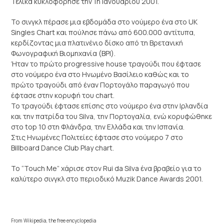
Τελικά κυκλοφόρησε την 1η Ιανουαρίου 2001.
Το σινγκλ πέρασε μια εβδομάδα στο νούμερο ένα στο UK
Singles Chart και πούλησε πάνω από 600.000 αντίτυπα,
κερδίζοντας μια πλατινένιο δίσκο από τη Βρετανική
Φωνογραφική Βιομηχανία (BPI).
Ήταν το πρώτο progressive house τραγούδι που έφτασε
στο νούμερο ένα στο Ηνωμένο Βασίλειο καθώς και το
πρώτο τραγούδι από έναν Πορτογάλο παραγωγό που
έφτασε στην κορυφή του chart.
Το τραγούδι έφτασε επίσης στο νούμερο ένα στην Ιρλανδία
και την πατρίδα του Silva, την Πορτογαλία, ενώ κορυφώθηκε
στο top 10 στη Φλάνδρα, την Ελλάδα και την Ισπανία.
Στις Ηνωμένες Πολιτείες έφτασε στο νούμερο 7 στο
Billboard Dance Club Play chart.
Το “Touch Me” χάρισε στον Rui da Silva ένα βραβείο για το
καλύτερο σινγκλ στο περιοδικό Muzik Dance Awards 2001.
From Wikipedia, the free encyclopedia