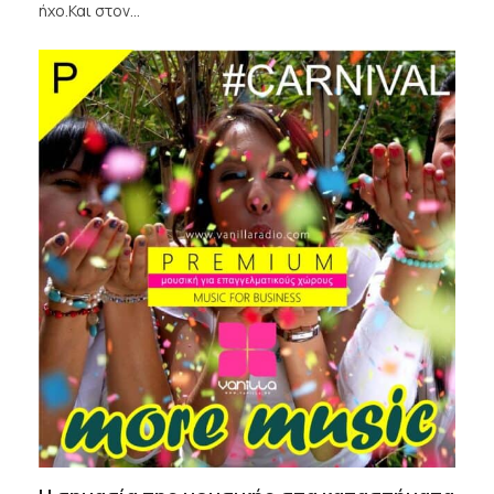
ήχο.Και στον…