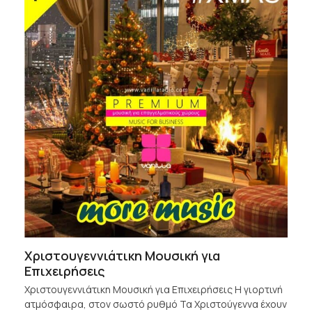
Χριστουγεννιάτικη Μουσική για
Επιχειρήσεις
Χριστουγεννιάτικη Μουσική για Επιχειρήσεις Η γιορτινή
ατμόσφαιρα, στον σωστό ρυθμό Τα Χριστούγεννα έχουν