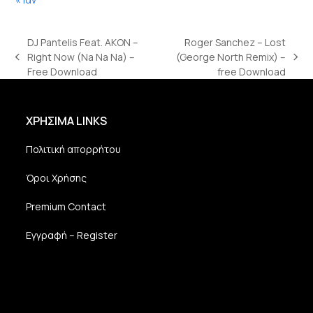
DJ Pantelis Feat. AKON –
Roger Sanchez – Lost
Right Now (Na Na Na) –
(George North Remix) –
previous
next
Free Download
free Download
post:
post:
ΧΡΗΣΙΜΑ LINKS
Πολιτική απορρήτου
Όροι Χρήσης
Premium Contact
Εγγραφή – Register