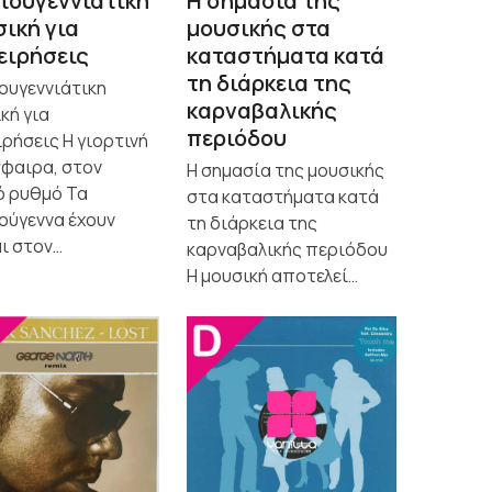
τουγεννιάτικη
Η σημασία της
ική για
μουσικής στα
ειρήσεις
καταστήματα κατά
τη διάρκεια της
ουγεννιάτικη
καρναβαλικής
κή για
περιόδου
ιρήσεις Η γιορτινή
φαιρα, στον
Η σημασία της μουσικής
 ρυθμό Τα
στα καταστήματα κατά
ούγεννα έχουν
τη διάρκεια της
αι στον…
καρναβαλικής περιόδου
Η μουσική αποτελεί…