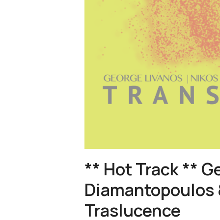
** Hot Track ** G
Diamantopoulos &
Traslucence