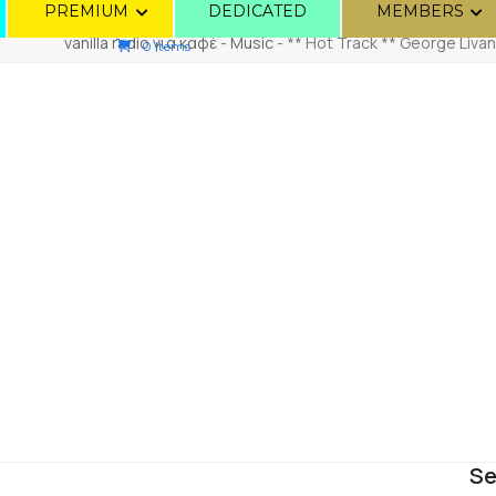
PREMIUM
DEDICATED
MEMBERS
vanilla radio για καφέ
-
Music
-
** Hot Track ** George Liva
0 Items
Se