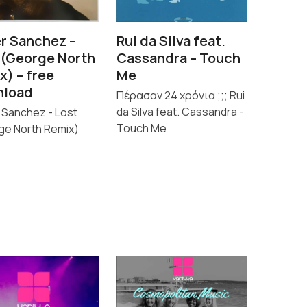
Rui da Silva feat.
r Sanchez –
Cassandra – Touch
 (George North
Me
x) – free
nload
Πέρασαν 24 χρόνια ;;; Rui
da Silva feat. Cassandra -
 Sanchez - Lost
Touch Me
ge North Remix)