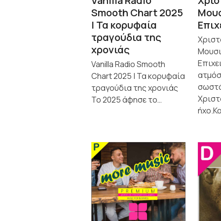
Vanilla Radio
Χρισ
Smooth Chart 2025
Μουσ
| Τα κορυφαία
Επιχ
τραγούδια της
Χριστ
χρονιάς
Μουσι
Επιχε
Vanilla Radio Smooth
ατμόσ
Chart 2025 | Τα κορυφαία
σωστό
τραγούδια της χρονιάς
Χριστ
Το 2025 άφησε το…
ήχο.Κ