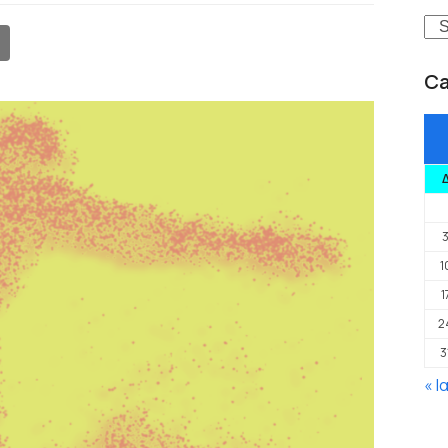
Se
Ca
1
1
2
3
« Ι