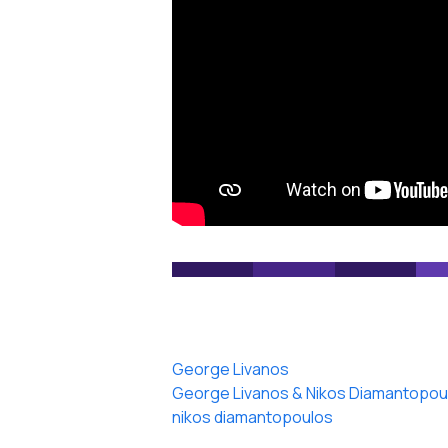
George Livanos
George Livanos & Nikos Diamantopoul
nikos diamantopoulos