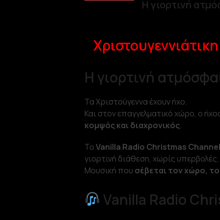
Η γιορτινή ατμ
Χριστουγεννιάτικη
Η γιορτινή ατμόσφα
Τα Χριστούγεννα έχουν ήχο.
Και στον επαγγελματικό χώρο, ο ήχο
κομψός και διαχρονικός
.
Το
Vanilla Radio Christmas Channe
γιορτινή διάθεση, χωρίς υπερβολές.
Μουσική που
σέβεται τον χώρο, το
Vanilla Radio Chr