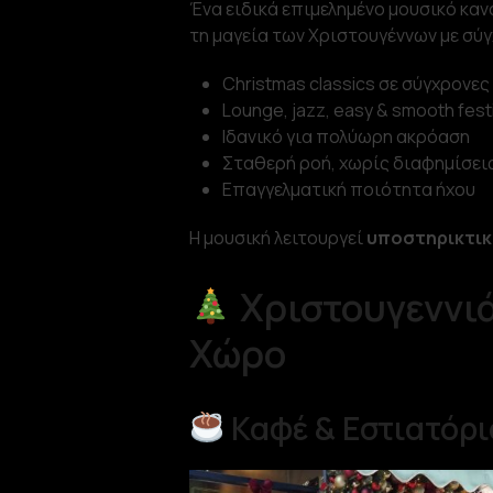
Ένα ειδικά επιμελημένο μουσικό καν
τη μαγεία των Χριστουγέννων με σύ
Christmas classics σε σύγχρονες
Lounge, jazz, easy & smooth fest
Ιδανικό για πολύωρη ακρόαση
Σταθερή ροή, χωρίς διαφημίσει
Επαγγελματική ποιότητα ήχου
Η μουσική λειτουργεί
υποστηρικτικ
Χριστουγεννιά
Χώρο
Καφέ & Εστιατόρι