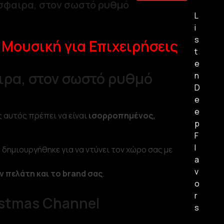
όσφαιρα, στον σωστό ρυθμό
L
i
s
 Μουσική για Επιχειρήσεις
t
e
ιρα, στον σωστό ρυθμό
n
D
e
e
ς αυτός πρέπει να είναι
ισορροπημένος,
p
F
l
l
δημιουργήθηκε για να ντύνει τον χώρο σας με
a
v
ν πελάτη και το brand σας
.
o
r
istmas Channel
s