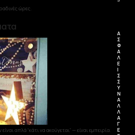
βραδινές ώρες.
ματα
Α
Σ
Φ
Α
Λ
Ε
Ι
Σ
Σ
Υ
Ν
Α
Λ
Λ
Α
Γ
Ε
 είναι απλά “κάτι να ακούγεται” — είναι εμπειρία.