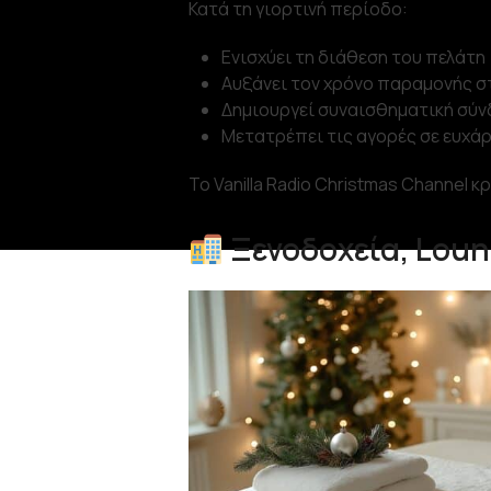
Κατά τη γιορτινή περίοδο:
Ενισχύει τη διάθεση του πελάτη
Αυξάνει τον χρόνο παραμονής σ
Δημιουργεί συναισθηματική σύνδ
Μετατρέπει τις αγορές σε ευχά
Το Vanilla Radio Christmas Channel κρ
Ξενοδοχεία, Loun