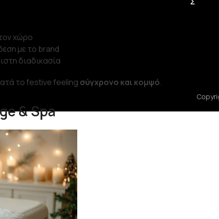
Σ
τον χώρο
εση με το brand
ριστη διαδικασία
ατά το festive feeling
σύγχρονο και κομψό
.
Copyrig
ge & Spa