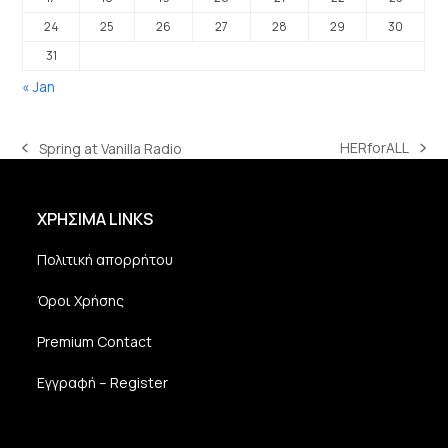
24
25
26
27
28
29
30
31
« Jan
HERforALL
Spring at Vanilla Radio
next
previous
post:
post:
ΧΡΗΣΙΜΑ LINKS
Πολιτική απορρήτου
Όροι Χρήσης
Premium Contact
Εγγραφή – Register