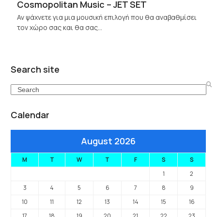
Cosmopolitan Music – JET SET
Αν ψάχνετε για μια μουσική επιλογή που θα αναβαθμίσει
τον χώρο σας και θα σας…
Search site
Search
Calendar
August 2026
M
T
W
T
F
S
S
1
2
3
4
5
6
7
8
9
10
11
12
13
14
15
16
17
18
19
20
21
22
23