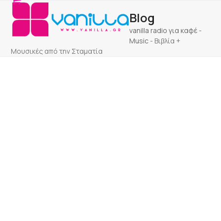
Open
Close
Skip
Blog
to
mobile
mobile
content
vanilla radio για καφέ
-
menu
menu
Music
-
Βιβλία +
Μουσικές από την Σταματία