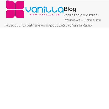
Open
Close
Skip
Blog
to
mobile
mobile
content
vanilla radio για καφέ
-
menu
menu
Interviews
-
Είσαι Ο και
λέγεσαι …..το patrisnews παρουσιάζει το Vanilla Radio