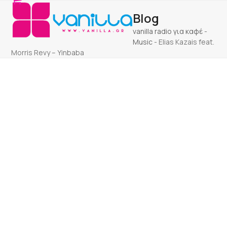
Open
Close
Skip
Blog
to
mobile
mobile
content
vanilla radio για καφέ
-
menu
menu
Music
-
Elias Kazais feat.
Morris Revy – Yinbaba