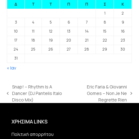
Δ
Τ
Τ
Π
Π
Σ
Κ
1
2
3
4
5
6
7
8
9
10
11
12
13
14
15
16
17
18
19
20
21
22
23
24
25
26
27
28
29
30
31
« Ιαν
Snap! – Rhythm Is A
Eric Faria & Giovanni
Dancer (DJ Pantelis Italo
Gomes – Non Je Ne
previous
next
Disco Mix)
Regrette Rien
post:
post:
ΧΡΗΣΙΜΑ LINKS
Πολιτική απορρήτου