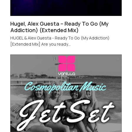
Hugel, Alex Guesta – Ready To Go (My
Addiction) (Extended Mix)
HUGEL & Alex Guesta - Ready To Go (My Addiction)
[Extended Mix] Are you ready…