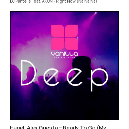
DJ Pantelis Feat. AKON - Right Now (Na Na Na)
Hugel, Alex Guesta – Ready To Go (My