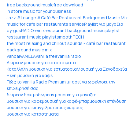
free background music
free download
In store music for your business
Jazz #Lounge #Café Bar Restaurant Background Music Mix
music for cafe bar restaurants service
Playlist για μαγαζια
pyrgos
RADIO
remix
restaurant background music playlist
restaurant music playlist
smooth
TECH
the most relaxing and chillout sounds - café bar restaurant
background music mix
vandal
VANILLA
vanilla free
vanilla radio
Δωρεαν μουσικη για καταστηματα
Καταλληλη μουσικη για εστιατορια
Μουσική για Ξενοδοχεία
Ξενη μουσικη για καφε
Πώς το Vanilla Radio Premium μπορεί να ωφελήσει την
επιχείρησή σας
δωρεαν δοκιμη
δωρεαν μουσικη για μαγαζια
μουσική για καφέ
μουσική για καφέ-μπαρ
μουσική επένδυση
μουσικη για επαγγελματικους χωρους
μουσικη για καταστηματα