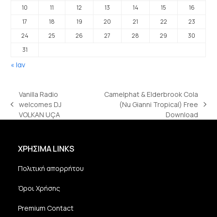
10
11
12
13
14
15
16
17
18
19
20
21
22
23
24
25
26
27
28
29
30
31
« Ιαν
Vanilla Radio
Camelphat & Elderbrook Cola
welcomes DJ
(Nu Gianni Tropical) Free
previous
next
VOLKAN UÇA
Download
post:
post:
ΧΡΗΣΙΜΑ LINKS
Πολιτική απορρήτου
Όροι Χρήσης
Premium Contact