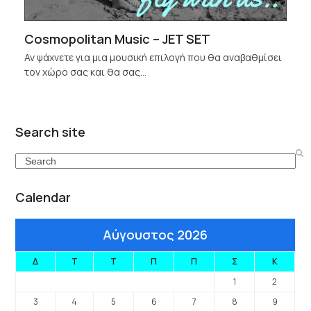
Cosmopolitan Music – JET SET
Αν ψάχνετε για μια μουσική επιλογή που θα αναβαθμίσει
τον χώρο σας και θα σας…
Search site
Search
Calendar
Αύγουστος 2026
Δ
Τ
Τ
Π
Π
Σ
Κ
1
2
3
4
5
6
7
8
9